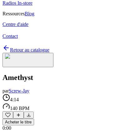
Radios In-store
Ressources
Blog
Centre d'aide
Contact
Retour au catalogue
Amethyst
par
Screw-Jay
4:14
140 BPM
Acheter le titre
0:00