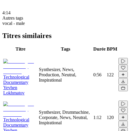
4:14
Autres tags
vocal - male
Titres similaires
Titre
Tags
Durée
BPM
Synthesizer, News,
Production, Neutral,
0:56
122
Technological
Inspirational
Documentary
Yevhen
Lokhmatov
Synthesizer, Drummachine,
Corporate, News, Neutral,
1:12
120
Technological
Inspirational
Documentary
Yevhen