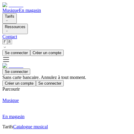
Musique
En magasin
Tarifs
Ressources
Contact
🇫🇷
Se connecter
Créer un compte
Se connecter
Sans carte bancaire. Annulez à tout moment.
Créer un compte
Se connecter
Parcourir
Musique
En magasin
Tarifs
Catalogue musical