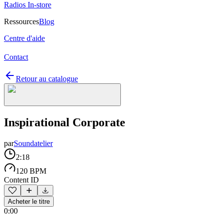
Radios In-store
Ressources
Blog
Centre d'aide
Contact
Retour au catalogue
Inspirational Corporate
par
Soundatelier
2:18
120 BPM
Content ID
Acheter le titre
0:00