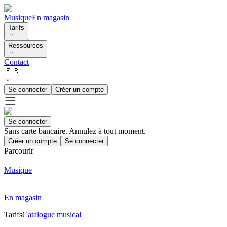
Musique
En magasin
Tarifs
Ressources
Contact
🇫🇷
Se connecter
Créer un compte
Se connecter
Sans carte bancaire. Annulez à tout moment.
Créer un compte
Se connecter
Parcourir
Musique
En magasin
Tarifs
Catalogue musical