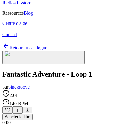
Radios In-store
Ressources
Blog
Centre d'aide
Contact
Retour au catalogue
Fantastic Adventure - Loop 1
par
pinegroove
2:01
140 BPM
Acheter le titre
0:00