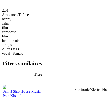
2:01
Ambiance/Thème
happy
calm
film
corporate
film
Instruments
strings
Autres tags
vocal - female
Titres similaires
Titre
Electronic/Electro Ho
Saint | Slap House Music
Praz Khanal