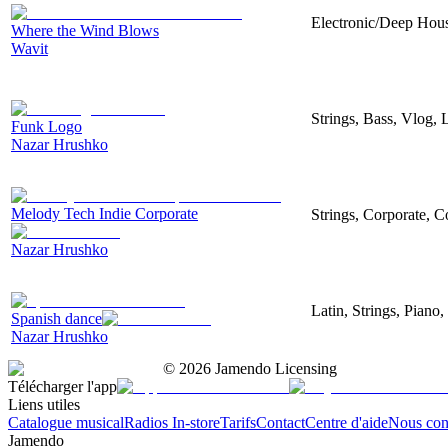
Electronic/Deep House
Where the Wind Blows
Wavit
Strings, Bass, Vlog,
Funk Logo
Nazar Hrushko
Melody Tech Indie Corporate
Strings, Corporate, 
Nazar Hrushko
Latin, Strings, Piano,
Spanish dance
Nazar Hrushko
©
2026
Jamendo Licensing
Télécharger l'app
Liens utiles
Catalogue musical
Radios In-store
Tarifs
Contact
Centre d'aide
Nous con
Jamendo