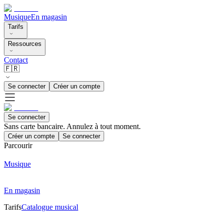
Musique
En magasin
Tarifs
Ressources
Contact
🇫🇷
Se connecter
Créer un compte
Se connecter
Sans carte bancaire. Annulez à tout moment.
Créer un compte
Se connecter
Parcourir
Musique
En magasin
Tarifs
Catalogue musical