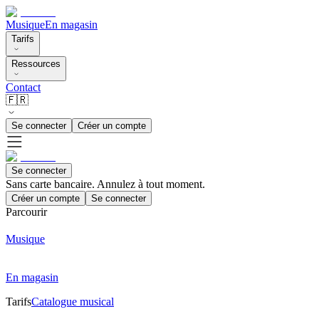
Musique
En magasin
Tarifs
Ressources
Contact
🇫🇷
Se connecter
Créer un compte
Se connecter
Sans carte bancaire. Annulez à tout moment.
Créer un compte
Se connecter
Parcourir
Musique
En magasin
Tarifs
Catalogue musical