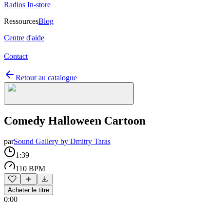
Radios In-store
Ressources
Blog
Centre d'aide
Contact
Retour au catalogue
Comedy Halloween Cartoon
par
Sound Gallery by Dmitry Taras
1:39
110 BPM
Acheter le titre
0:00