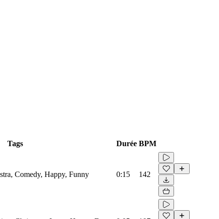
Tags
Durée
BPM
hestra, Comedy, Happy, Funny
0:15
142