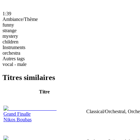
1:39
Ambiance/Thème
funny
strange
mystery
children
Instruments
orchestra
Autres tags
vocal - male
Titres similaires
Titre
Classical/Orchestral, Orc
Grand Finalle
Nikos Boubas