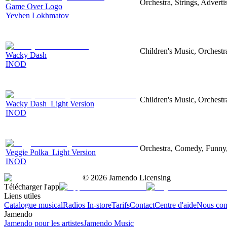
Orchestra, Strings, Advert
Game Over Logo
Yevhen Lokhmatov
Children's Music, Orchest
Wacky Dash
INOD
Children's Music, Orchest
Wacky Dash_Light Version
INOD
Orchestra, Comedy, Funny
Veggie Polka_Light Version
INOD
©
2026
Jamendo Licensing
Télécharger l'app
Liens utiles
Catalogue musical
Radios In-store
Tarifs
Contact
Centre d'aide
Nous con
Jamendo
Jamendo pour les artistes
Jamendo Music