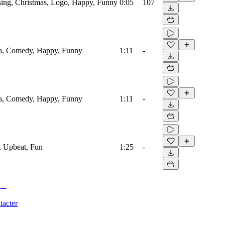
ising, Christmas, Logo, Happy, Funny
0:05
107
ra, Comedy, Happy, Funny
1:11
-
ra, Comedy, Happy, Funny
1:11
-
, Upbeat, Fun
1:25
-
tacter