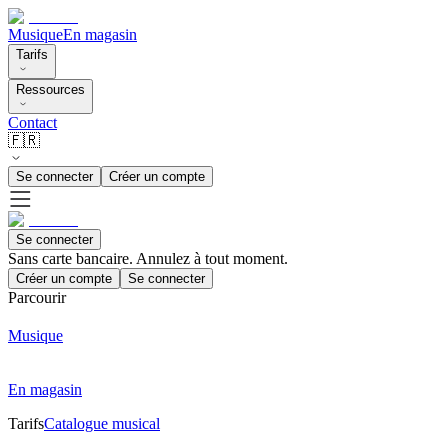
Musique
En magasin
Tarifs
Ressources
Contact
🇫🇷
Se connecter
Créer un compte
Se connecter
Sans carte bancaire. Annulez à tout moment.
Créer un compte
Se connecter
Parcourir
Musique
En magasin
Tarifs
Catalogue musical