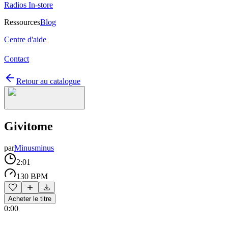
Radios In-store
Ressources
Blog
Centre d'aide
Contact
Retour au catalogue
Givitome
par
Minusminus
2:01
130 BPM
Acheter le titre
0:00