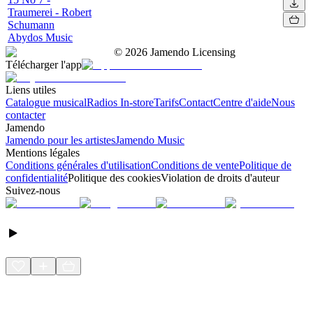
Traumerei - Robert
Schumann
Abydos Music
©
2026
Jamendo Licensing
Télécharger l'app
Liens utiles
Catalogue musical
Radios In-store
Tarifs
Contact
Centre d'aide
Nous
contacter
Jamendo
Jamendo pour les artistes
Jamendo Music
Mentions légales
Conditions générales d'utilisation
Conditions de vente
Politique de
confidentialité
Politique des cookies
Violation de droits d'auteur
Suivez-nous