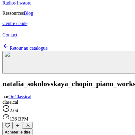
Radios In-store
Ressources
Blog
Centre d'aide
Contact
Retour au catalogue
natalia_sokolovskaya_chopin_piano_work
par
OnClassical
classical
2:04
136 BPM
Acheter le titre