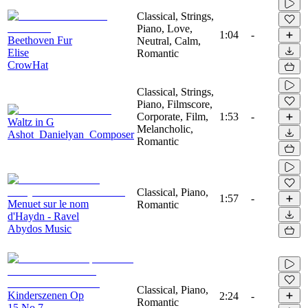
Classical, Strings,
Piano, Love,
1:04
-
Beethoven Fur
Neutral, Calm,
Elise
Romantic
CrowHat
Classical, Strings,
Piano, Filmscore,
Corporate, Film,
1:53
-
Waltz in G
Melancholic,
Ashot_Danielyan_Composer
Romantic
Classical, Piano,
1:57
-
Menuet sur le nom
Romantic
d'Haydn - Ravel
Abydos Music
Classical, Piano,
Kinderszenen Op
2:24
-
Romantic
15 No 7 -