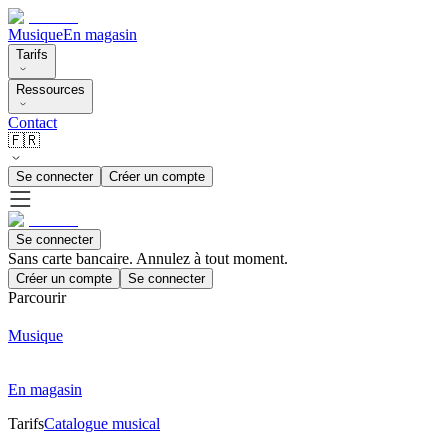
Musique
En magasin
Tarifs
Ressources
Contact
🇫🇷
Se connecter
Créer un compte
Se connecter
Sans carte bancaire. Annulez à tout moment.
Créer un compte
Se connecter
Parcourir
Musique
En magasin
Tarifs
Catalogue musical