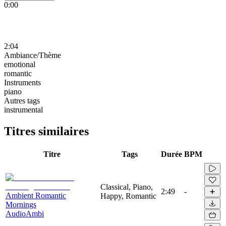
0:00
2:04
Ambiance/Thème
emotional
romantic
Instruments
piano
Autres tags
instrumental
Titres similaires
Titre
Tags
Durée
BPM
Classical, Piano,
2:49
-
Ambient Romantic
Happy, Romantic
Mornings
AudioAmbi