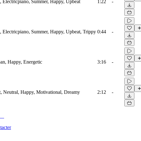
, Electricpiano, Summer, Happy, Upbeat
1:22
-
, Electricpiano, Summer, Happy, Upbeat, Trippy
0:44
-
an, Happy, Energetic
3:16
-
t, Neutral, Happy, Motivational, Dreamy
2:12
-
tacter