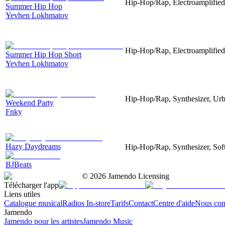
Hip-Hop/Rap, Electroamplified
Summer Hip Hop
Yevhen Lokhmatov
Hip-Hop/Rap, Electroamplified
Summer Hip Hop Short
Yevhen Lokhmatov
Hip-Hop/Rap, Synthesizer, Urb
Weekend Party
Fnky
Hazy Daydreams
Hip-Hop/Rap, Synthesizer, Sof
BJBeats
©
2026
Jamendo Licensing
Télécharger l'app
Liens utiles
Catalogue musical
Radios In-store
Tarifs
Contact
Centre d'aide
Nous con
Jamendo
Jamendo pour les artistes
Jamendo Music