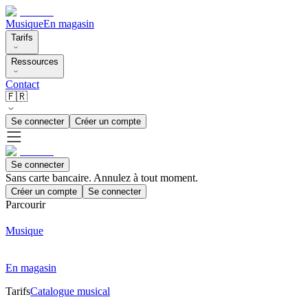
Musique
En magasin
Tarifs
Ressources
Contact
🇫🇷
Se connecter
Créer un compte
Se connecter
Sans carte bancaire. Annulez à tout moment.
Créer un compte
Se connecter
Parcourir
Musique
En magasin
Tarifs
Catalogue musical