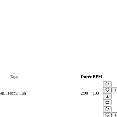
Tags
Durée
BPM
ban, Happy, Fun
2:08
133