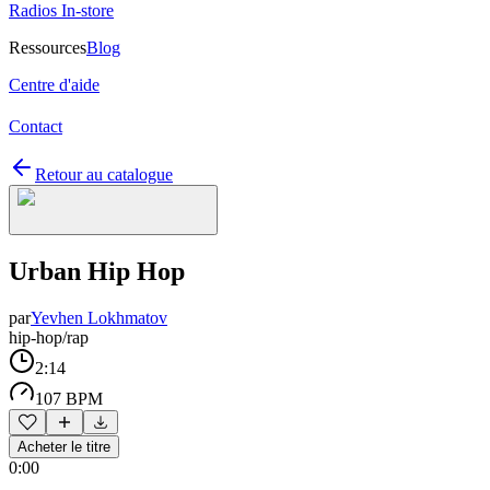
Radios In-store
Ressources
Blog
Centre d'aide
Contact
Retour au catalogue
Urban Hip Hop
par
Yevhen Lokhmatov
hip-hop/rap
2:14
107 BPM
Acheter le titre
0:00