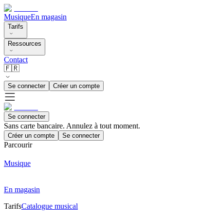
Musique
En magasin
Tarifs
Ressources
Contact
🇫🇷
Se connecter
Créer un compte
Se connecter
Sans carte bancaire. Annulez à tout moment.
Créer un compte
Se connecter
Parcourir
Musique
En magasin
Tarifs
Catalogue musical