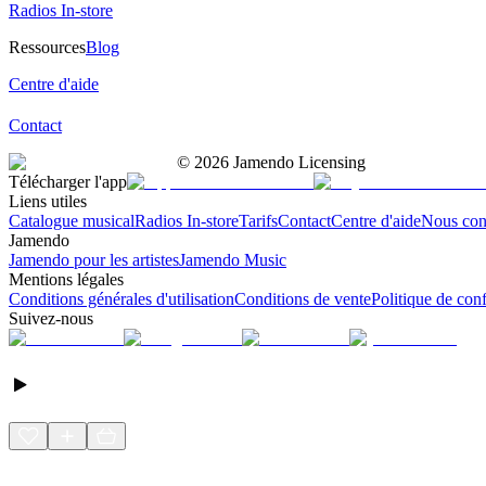
Radios In-store
Ressources
Blog
Centre d'aide
Contact
©
2026
Jamendo Licensing
Télécharger l'app
Liens utiles
Catalogue musical
Radios In-store
Tarifs
Contact
Centre d'aide
Nous con
Jamendo
Jamendo pour les artistes
Jamendo Music
Mentions légales
Conditions générales d'utilisation
Conditions de vente
Politique de conf
Suivez-nous