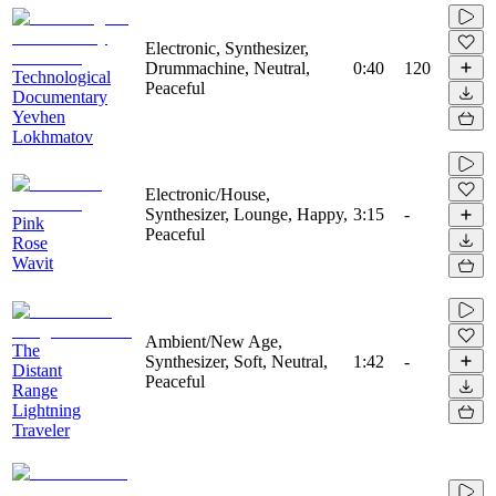
Electronic, Synthesizer,
Drummachine, Neutral,
0:40
120
Technological
Peaceful
Documentary
Yevhen
Lokhmatov
Electronic/House,
Synthesizer, Lounge, Happy,
3:15
-
Pink
Peaceful
Rose
Wavit
Ambient/New Age,
The
Synthesizer, Soft, Neutral,
1:42
-
Distant
Peaceful
Range
Lightning
Traveler