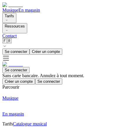
Musique
En magasin
Tarifs
Ressources
Contact
🇫🇷
Se connecter
Créer un compte
Se connecter
Sans carte bancaire. Annulez à tout moment.
Créer un compte
Se connecter
Parcourir
Musique
En magasin
Tarifs
Catalogue musical