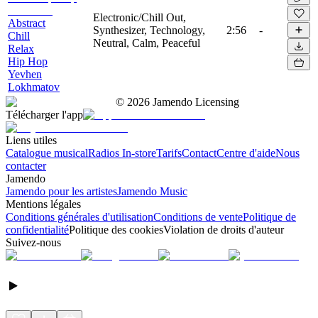
Electronic/Chill Out,
Abstract
Synthesizer, Technology,
2:56
-
Chill
Neutral, Calm, Peaceful
Relax
Hip Hop
Yevhen
Lokhmatov
©
2026
Jamendo Licensing
Télécharger l'app
Liens utiles
Catalogue musical
Radios In-store
Tarifs
Contact
Centre d'aide
Nous
contacter
Jamendo
Jamendo pour les artistes
Jamendo Music
Mentions légales
Conditions générales d'utilisation
Conditions de vente
Politique de
confidentialité
Politique des cookies
Violation de droits d'auteur
Suivez-nous