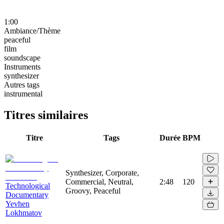
1:00
Ambiance/Thème
peaceful
film
soundscape
Instruments
synthesizer
Autres tags
instrumental
Titres similaires
Titre
Tags
Durée
BPM
Synthesizer, Corporate,
Commercial, Neutral,
2:48
120
Technological
Groovy, Peaceful
Documentary
Yevhen
Lokhmatov