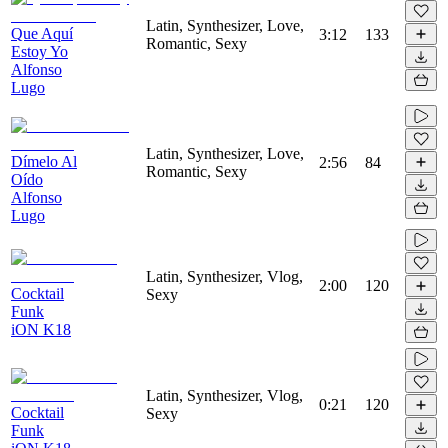
Latin, Synthesizer, Love,
Que Aquí
3:12
133
Romantic, Sexy
Estoy Yo
Alfonso
Lugo
Latin, Synthesizer, Love,
Dímelo Al
2:56
84
Romantic, Sexy
Oído
Alfonso
Lugo
Latin, Synthesizer, Vlog,
2:00
120
Cocktail
Sexy
Funk
iON K18
Latin, Synthesizer, Vlog,
0:21
120
Cocktail
Sexy
Funk