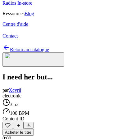
Radios In-store
Ressources
Blog
Centre d'aide
Contact
Retour au catalogue
I need her but...
par
Xcyril
electronic
3:52
100 BPM
Content ID
Acheter le titre
0:00