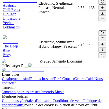
Electronic, Synthesizer,
Abstract
Podcast, Neutral,
2:53
135
Chill Relax
Peaceful
Hip Hop
Underscore
Yevhen
Lokhmatov
Electronic, Synthesizer,
3:24
-
The Deep
Hybrid, Happy, Peaceful
Blue
Buoy
©
2026
Jamendo Licensing
Télécharger l'app
Liens utiles
Catalogue musical
Radios In-store
Tarifs
Contact
Centre d'aide
Nous
contacter
Jamendo
Jamendo pour les artistes
Jamendo Music
Mentions légales
Conditions générales d'utilisation
Conditions de vente
Politique de
confidentialité
Politique des cookies
Violation de droits d'auteur