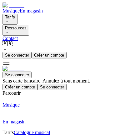
Musique
En magasin
Tarifs
Ressources
Contact
🇫🇷
Se connecter
Créer un compte
Se connecter
Sans carte bancaire. Annulez à tout moment.
Créer un compte
Se connecter
Parcourir
Musique
En magasin
Tarifs
Catalogue musical