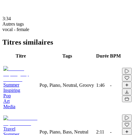
3:34
Autres tags
vocal - female
Titres similaires
Titre
Tags
Durée
BPM
Summer
Pop, Piano, Neutral, Groovy
1:46
-
Inspiring
Pop
Art
Media
Travel
Pop, Piano, Bass, Neutral
2:11
-
Summer