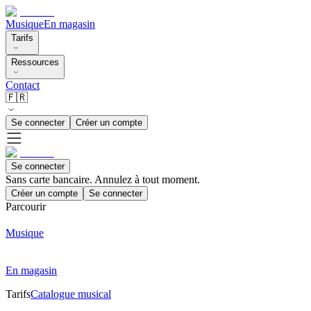
Musique
En magasin
Tarifs
Ressources
Contact
🇫🇷
Se connecter
Créer un compte
Se connecter
Sans carte bancaire. Annulez à tout moment.
Créer un compte
Se connecter
Parcourir
Musique
En magasin
Tarifs
Catalogue musical