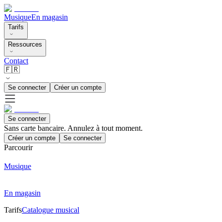
Musique
En magasin
Tarifs
Ressources
Contact
🇫🇷
Se connecter
Créer un compte
Se connecter
Sans carte bancaire. Annulez à tout moment.
Créer un compte
Se connecter
Parcourir
Musique
En magasin
Tarifs
Catalogue musical