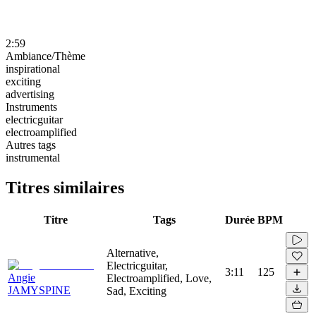
2:59
Ambiance/Thème
inspirational
exciting
advertising
Instruments
electricguitar
electroamplified
Autres tags
instrumental
Titres similaires
Titre
Tags
Durée
BPM
Alternative,
Electricguitar,
3:11
125
Angie
Electroamplified, Love,
JAMYSPINE
Sad, Exciting