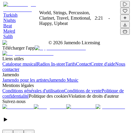
World, Strings, Percussion,
Turkish
Clarinet, Travel, Emotional,
2:21
-
Nights
Happy, Upbeat
Beat
Majed
Salih
©
2026
Jamendo Licensing
Télécharger l'app
Liens utiles
Catalogue musical
Radios In-store
Tarifs
Contact
Centre d'aide
Nous
contacter
Jamendo
Jamendo pour les artistes
Jamendo Music
Mentions légales
Conditions générales d'utilisation
Conditions de vente
Politique de
confidentialité
Politique des cookies
Violation de droits d'auteur
Suivez-nous