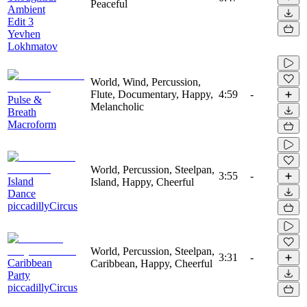
Peaceful
Ambient
Edit 3
Yevhen
Lokhmatov
World, Wind, Percussion,
Flute, Documentary, Happy,
4:59
-
Pulse &
Melancholic
Breath
Macroform
World, Percussion, Steelpan,
3:55
-
Island
Island, Happy, Cheerful
Dance
piccadillyCircus
World, Percussion, Steelpan,
3:31
-
Caribbean
Caribbean, Happy, Cheerful
Party
piccadillyCircus