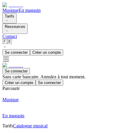
Musique
En magasin
Tarifs
Ressources
Contact
🇫🇷
Se connecter
Créer un compte
Se connecter
Sans carte bancaire. Annulez à tout moment.
Créer un compte
Se connecter
Parcourir
Musique
En magasin
Tarifs
Catalogue musical