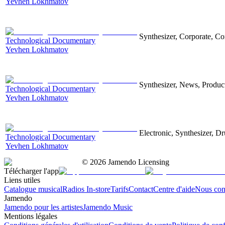
Yevhen Lokhmatov
Synthesizer, Corporate, Co
Technological Documentary
Yevhen Lokhmatov
Synthesizer, News, Producti
Technological Documentary
Yevhen Lokhmatov
Electronic, Synthesizer, D
Technological Documentary
Yevhen Lokhmatov
©
2026
Jamendo Licensing
Télécharger l'app
Liens utiles
Catalogue musical
Radios In-store
Tarifs
Contact
Centre d'aide
Nous con
Jamendo
Jamendo pour les artistes
Jamendo Music
Mentions légales