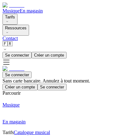
Musique
En magasin
Tarifs
Ressources
Contact
🇫🇷
Se connecter
Créer un compte
Se connecter
Sans carte bancaire. Annulez à tout moment.
Créer un compte
Se connecter
Parcourir
Musique
En magasin
Tarifs
Catalogue musical