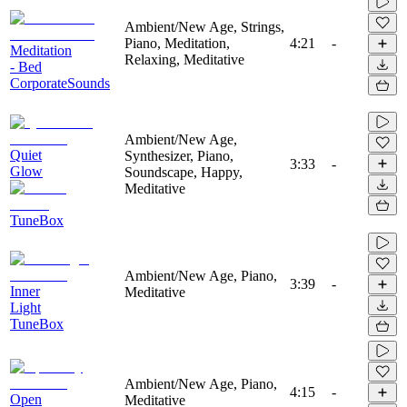
Ambient/New Age, Strings,
Piano, Meditation,
4:21
-
Meditation
Relaxing, Meditative
- Bed
CorporateSounds
Ambient/New Age,
Quiet
Synthesizer, Piano,
3:33
-
Glow
Soundscape, Happy,
Meditative
TuneBox
Ambient/New Age, Piano,
3:39
-
Inner
Meditative
Light
TuneBox
Ambient/New Age, Piano,
4:15
-
Open
Meditative