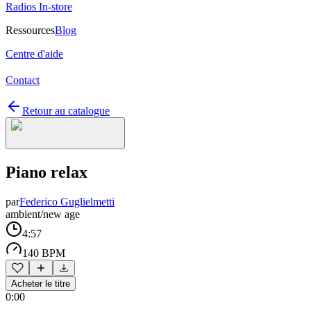
Radios In-store
Ressources
Blog
Centre d'aide
Contact
Retour au catalogue
Piano relax
par
Federico Guglielmetti
ambient/new age
4:57
140 BPM
Acheter le titre
0:00