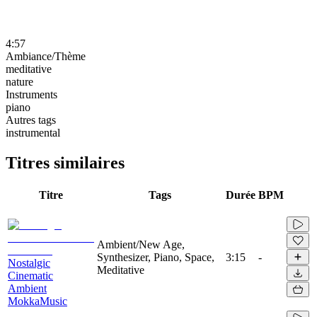
4:57
Ambiance/Thème
meditative
nature
Instruments
piano
Autres tags
instrumental
Titres similaires
Titre
Tags
Durée
BPM
Ambient/New Age,
Synthesizer, Piano, Space,
3:15
-
Nostalgic
Meditative
Cinematic
Ambient
MokkaMusic