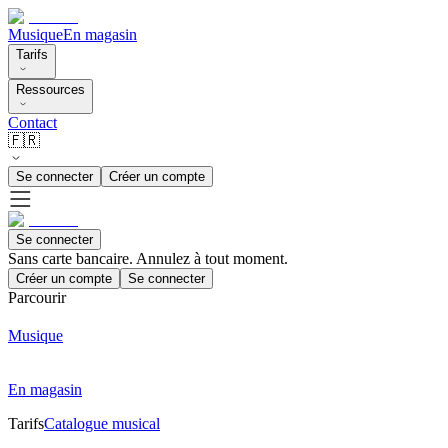
Musique
En magasin
Tarifs
Ressources
Contact
🇫🇷
Se connecter
Créer un compte
Se connecter
Sans carte bancaire. Annulez à tout moment.
Créer un compte
Se connecter
Parcourir
Musique
En magasin
Tarifs
Catalogue musical