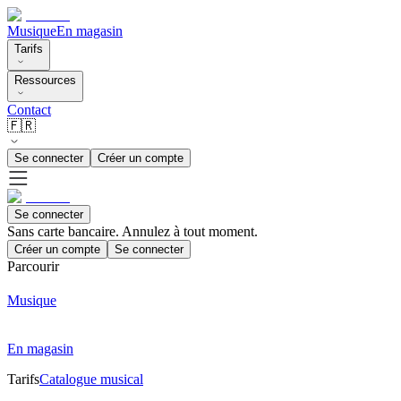
Musique
En magasin
Tarifs
Ressources
Contact
🇫🇷
Se connecter
Créer un compte
Se connecter
Sans carte bancaire. Annulez à tout moment.
Créer un compte
Se connecter
Parcourir
Musique
En magasin
Tarifs
Catalogue musical