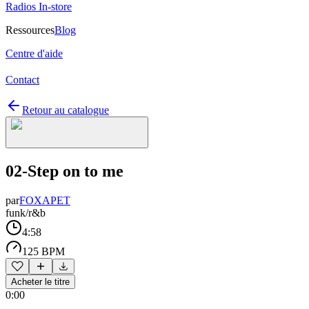
Radios In-store
Ressources
Blog
Centre d'aide
Contact
Retour au catalogue
02-Step on to me
par
FOXAPET
funk/r&b
4:58
125 BPM
Acheter le titre
0:00