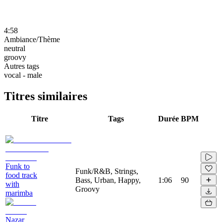
4:58
Ambiance/Thème
neutral
groovy
Autres tags
vocal - male
Titres similaires
Titre
Tags
Durée
BPM
Funk to
Funk/R&B, Strings,
food track
Bass, Urban, Happy,
1:06
90
with
Groovy
marimba
Nazar