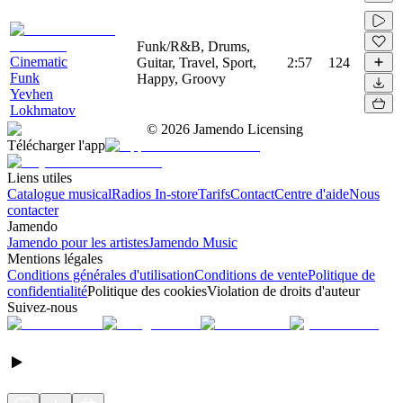
Funk/R&B, Drums,
Cinematic
Guitar, Travel, Sport,
2:57
124
Funk
Happy, Groovy
Yevhen
Lokhmatov
©
2026
Jamendo Licensing
Télécharger l'app
Liens utiles
Catalogue musical
Radios In-store
Tarifs
Contact
Centre d'aide
Nous
contacter
Jamendo
Jamendo pour les artistes
Jamendo Music
Mentions légales
Conditions générales d'utilisation
Conditions de vente
Politique de
confidentialité
Politique des cookies
Violation de droits d'auteur
Suivez-nous