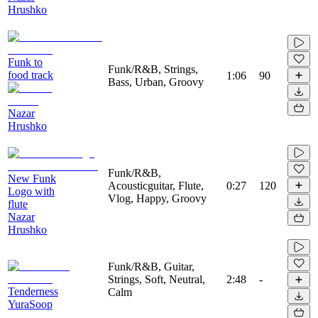
Hrushko
Funk to
Funk/R&B, Strings,
food track
1:06
90
Bass, Urban, Groovy
Nazar
Hrushko
Funk/R&B,
New Funk
Acousticguitar, Flute,
0:27
120
Logo with
Vlog, Happy, Groovy
flute
Nazar
Hrushko
Funk/R&B, Guitar,
Strings, Soft, Neutral,
2:48
-
Tenderness
Calm
YuraSoop