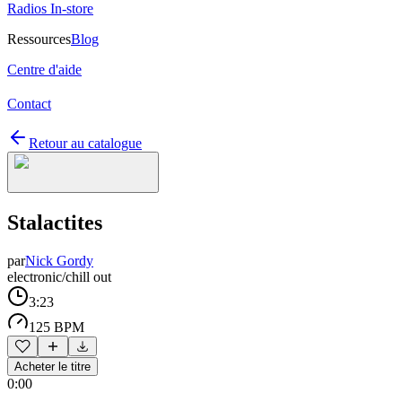
Radios In-store
Ressources
Blog
Centre d'aide
Contact
Retour au catalogue
Stalactites
par
Nick Gordy
electronic/chill out
3:23
125 BPM
Acheter le titre
0:00