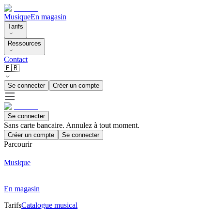
Musique
En magasin
Tarifs
Ressources
Contact
🇫🇷
Se connecter
Créer un compte
Se connecter
Sans carte bancaire. Annulez à tout moment.
Créer un compte
Se connecter
Parcourir
Musique
En magasin
Tarifs
Catalogue musical