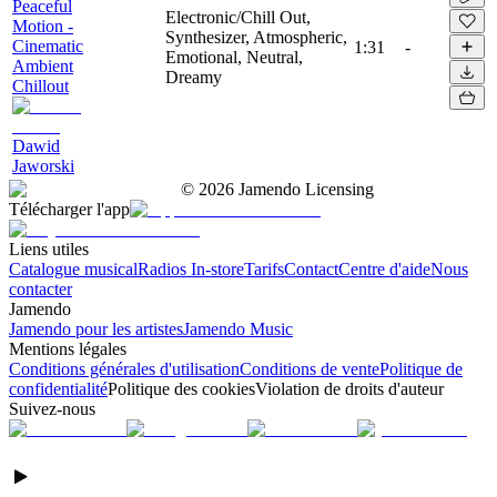
Peaceful
Electronic/Chill Out,
Motion -
Synthesizer, Atmospheric,
Cinematic
1:31
-
Emotional, Neutral,
Ambient
Dreamy
Chillout
Dawid
Jaworski
©
2026
Jamendo Licensing
Télécharger l'app
Liens utiles
Catalogue musical
Radios In-store
Tarifs
Contact
Centre d'aide
Nous
contacter
Jamendo
Jamendo pour les artistes
Jamendo Music
Mentions légales
Conditions générales d'utilisation
Conditions de vente
Politique de
confidentialité
Politique des cookies
Violation de droits d'auteur
Suivez-nous