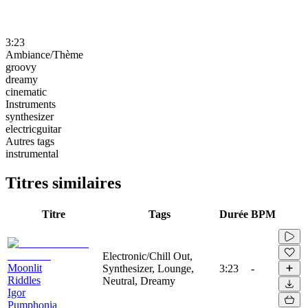
3:23
Ambiance/Thème
groovy
dreamy
cinematic
Instruments
synthesizer
electricguitar
Autres tags
instrumental
Titres similaires
Titre
Tags
Durée
BPM
Electronic/Chill Out,
Moonlit
Synthesizer, Lounge,
3:23
-
Riddles
Neutral, Dreamy
Igor
Pumphonia