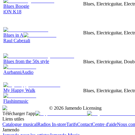
Blues, Electricguitar, Elec
Blues Boogie
iON K18
Blues, Electricguitar, Elec
Blues in A
Raul Cabezali
Blues from the 50s style
Blues, Electricguitar, Dou
AurbanniAudio
My Happy Walk
Blues, Electricguitar, Ele
Flashinmusic
©
2026
Jamendo Licensing
Télécharger l'app
Liens utiles
Catalogue musical
Radios In-store
Tarifs
Contact
Centre d'aide
Nous con
Jamendo