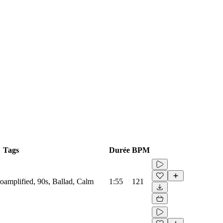
Tags
Durée
BPM
troamplified, 90s, Ballad, Calm
1:55
121