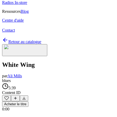
Radios In-store
Ressources
Blog
Centre d'aide
Contact
Retour au catalogue
White Wing
par
Ali Mills
blues
5:39
Content ID
Acheter le titre
0:00