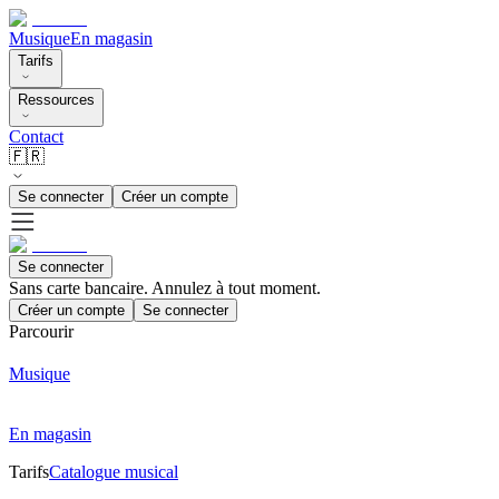
Musique
En magasin
Tarifs
Ressources
Contact
🇫🇷
Se connecter
Créer un compte
Se connecter
Sans carte bancaire. Annulez à tout moment.
Créer un compte
Se connecter
Parcourir
Musique
En magasin
Tarifs
Catalogue musical