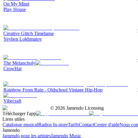
On My Mind
Play House
Creative Glitch Timelapse
Yevhen Lokhmatov
The Melancholy
CrowHat
Rainbow From Rain - Oldschool Vintage Hip-Hop
Vibecraft
©
2026
Jamendo Licensing
Télécharger l'app
Liens utiles
Catalogue musical
Radios In-store
Tarifs
Contact
Centre d'aide
Nous con
Jamendo
Jamendo pour les artistes
Jamendo Music