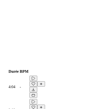
Durée
BPM
4:04
-