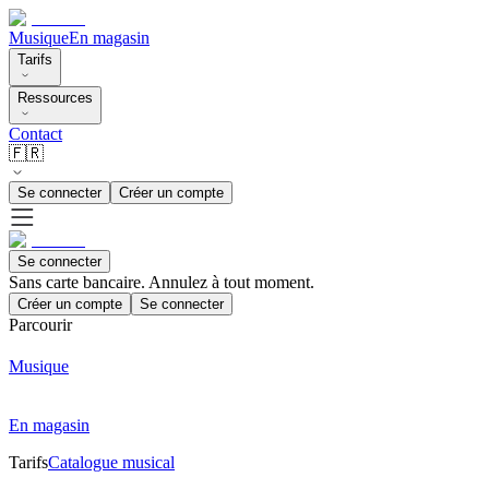
Musique
En magasin
Tarifs
Ressources
Contact
🇫🇷
Se connecter
Créer un compte
Se connecter
Sans carte bancaire. Annulez à tout moment.
Créer un compte
Se connecter
Parcourir
Musique
En magasin
Tarifs
Catalogue musical