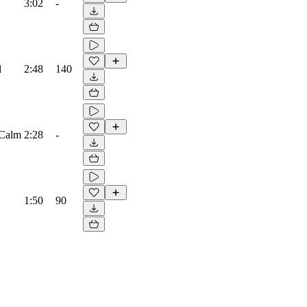
3:02
-
l
2:48
140
 Calm
2:28
-
1:50
90