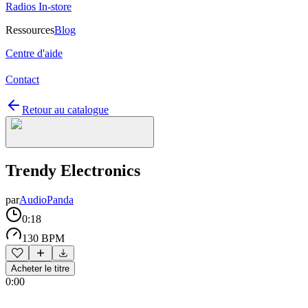
Radios In-store
Ressources
Blog
Centre d'aide
Contact
Retour au catalogue
Trendy Electronics
par
AudioPanda
0:18
130 BPM
Acheter le titre
0:00