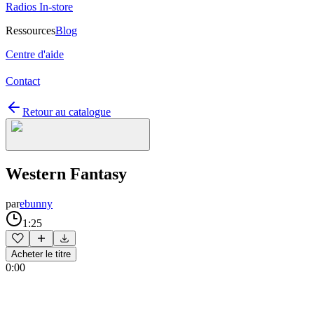
Radios In-store
Ressources
Blog
Centre d'aide
Contact
Retour au catalogue
Western Fantasy
par
ebunny
1:25
Acheter le titre
0:00