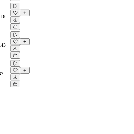
118
143
87