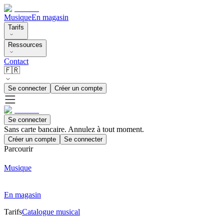
Musique
En magasin
Tarifs
Ressources
Contact
🇫🇷
Se connecter
Créer un compte
Se connecter
Sans carte bancaire. Annulez à tout moment.
Créer un compte
Se connecter
Parcourir
Musique
En magasin
Tarifs
Catalogue musical