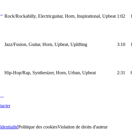
Rock/Rockabilly, Electricguitar, Horn, Inspirational, Upbeat
1:02
Jazz/Fusion, Guitar, Horn, Upbeat, Uplifting
3:10
Hip-Hop/Rap, Synthesizer, Horn, Urban, Upbeat
2:31
tacter
identialité
Politique des cookies
Violation de droits d'auteur