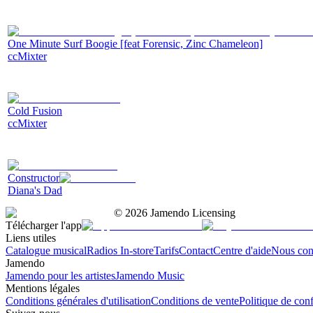
One Minute Surf Boogie [feat Forensic, Zinc Chameleon]
ccMixter
Cold Fusion
ccMixter
Сonstructor
Diana's Dad
©
2026
Jamendo Licensing
Télécharger l'app
Liens utiles
Catalogue musical
Radios In-store
Tarifs
Contact
Centre d'aide
Nous con
Jamendo
Jamendo pour les artistes
Jamendo Music
Mentions légales
Conditions générales d'utilisation
Conditions de vente
Politique de conf