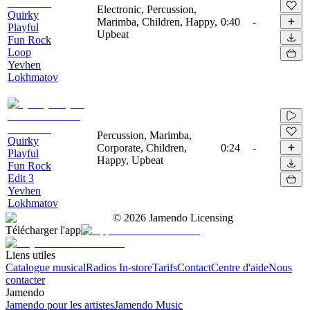
Electronic, Percussion,
Quirky
Marimba, Children, Happy,
0:40
-
Playful
Upbeat
Fun Rock
Loop
Yevhen
Lokhmatov
Percussion, Marimba,
Quirky
Corporate, Children,
0:24
-
Playful
Happy, Upbeat
Fun Rock
Edit 3
Yevhen
Lokhmatov
©
2026
Jamendo Licensing
Télécharger l'app
Liens utiles
Catalogue musical
Radios In-store
Tarifs
Contact
Centre d'aide
Nous
contacter
Jamendo
Jamendo pour les artistes
Jamendo Music