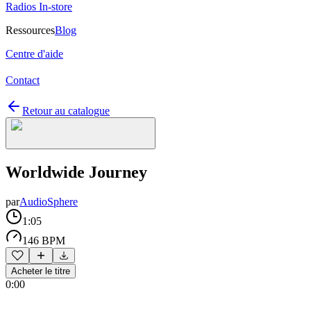
Radios In-store
Ressources
Blog
Centre d'aide
Contact
Retour au catalogue
Worldwide Journey
par
AudioSphere
1:05
146 BPM
Acheter le titre
0:00