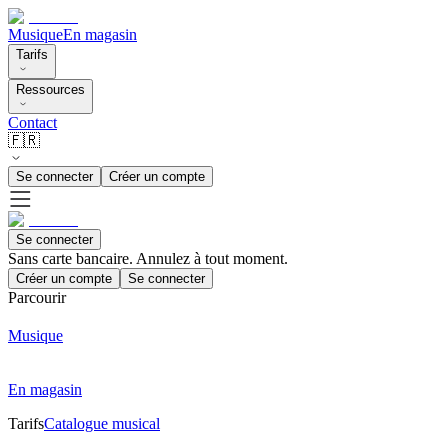
Musique
En magasin
Tarifs
Ressources
Contact
🇫🇷
Se connecter
Créer un compte
Se connecter
Sans carte bancaire. Annulez à tout moment.
Créer un compte
Se connecter
Parcourir
Musique
En magasin
Tarifs
Catalogue musical