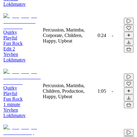
Lokhmatov
Percussion, Marimba,
Quirky
Corporate, Children,
0:24
-
Playful
Happy, Upbeat
Fun Rock
Edit 2
Yevhen
Lokhmatov
Percussion, Marimba,
Quirky
Children, Production,
1:05
-
Playful
Happy, Upbeat
Fun Rock
1 minute
Yevhen
Lokhmatov