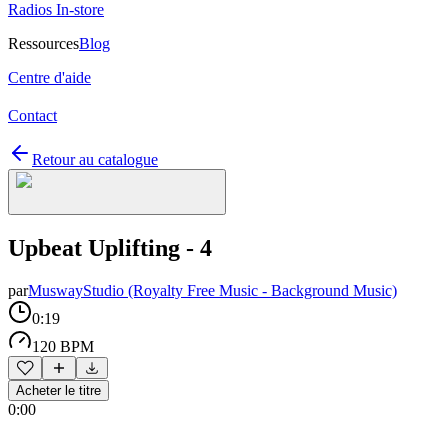
Radios In-store
Ressources
Blog
Centre d'aide
Contact
Retour au catalogue
Upbeat Uplifting - 4
par
MuswayStudio (Royalty Free Music - Background Music)
0:19
120 BPM
Acheter le titre
0:00