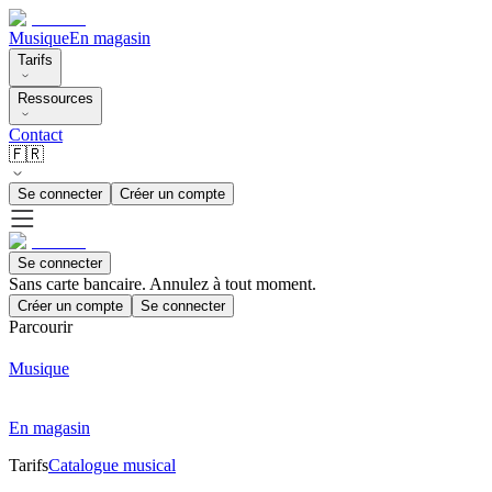
Musique
En magasin
Tarifs
Ressources
Contact
🇫🇷
Se connecter
Créer un compte
Se connecter
Sans carte bancaire. Annulez à tout moment.
Créer un compte
Se connecter
Parcourir
Musique
En magasin
Tarifs
Catalogue musical