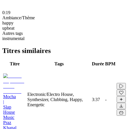
0:19
Ambiance/Thème
happy
upbeat
Autres tags
instrumental
Titres similaires
Titre
Tags
Durée
BPM
Electronic/Electro House,
Mocha
Synthesizer, Clubbing, Happy,
3:37
-
|
Energetic
Slap
House
Music
Praz
Khanal