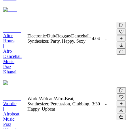
After
Electronic/Dub/Reggae/Dancehall,
4:04
-
Hours
Synthesizer, Party, Happy, Sexy
|
Afro
Dancehall
Music
Praz
Khanal
World/African/Afro-Beat,
Wordle
Synthesizer, Percussion, Clubbing,
3:30
-
|
Happy, Upbeat
Afrobeat
Music
Praz