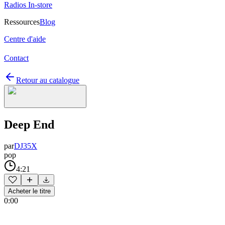
Radios In-store
Ressources
Blog
Centre d'aide
Contact
Retour au catalogue
Deep End
par
DJ35X
pop
4:21
Acheter le titre
0:00