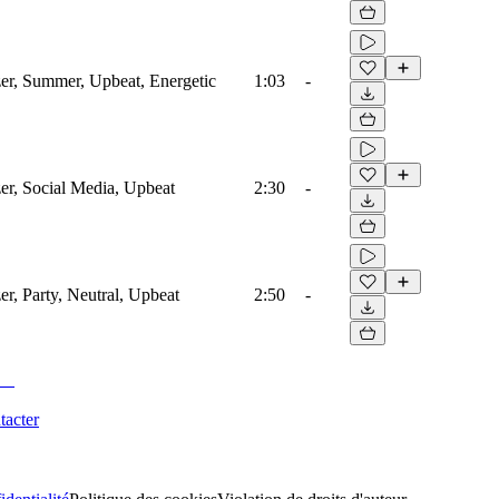
zer, Summer, Upbeat, Energetic
1:03
-
er, Social Media, Upbeat
2:30
-
er, Party, Neutral, Upbeat
2:50
-
tacter