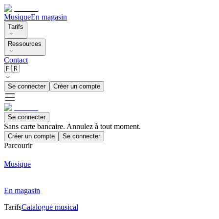
Musique
En magasin
Tarifs
Ressources
Contact
🇫🇷
Se connecter
Créer un compte
Se connecter
Sans carte bancaire. Annulez à tout moment.
Créer un compte
Se connecter
Parcourir
Musique
En magasin
Tarifs
Catalogue musical