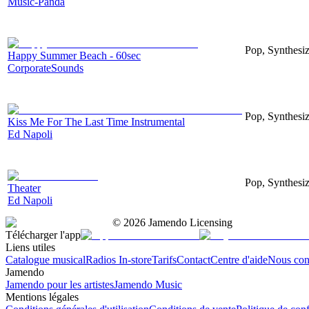
Music-Panda
Pop, Synthesi
Happy Summer Beach - 60sec
CorporateSounds
Pop, Synthesiz
Kiss Me For The Last Time Instrumental
Ed Napoli
Pop, Synthesiz
Theater
Ed Napoli
©
2026
Jamendo Licensing
Télécharger l'app
Liens utiles
Catalogue musical
Radios In-store
Tarifs
Contact
Centre d'aide
Nous con
Jamendo
Jamendo pour les artistes
Jamendo Music
Mentions légales