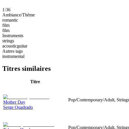
1:36
Ambiance/Thème
romantic
film
film
Instruments
strings
acousticguitar
Autres tags
instrumental
Titres similaires
Titre
Pop/Contemporary/Adult, Strings
Mother Day
Serge Quadrado
Pop/Contemporary/Adult, Strings