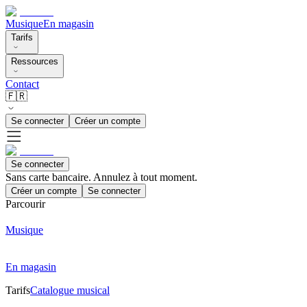
Musique
En magasin
Tarifs
Ressources
Contact
🇫🇷
Se connecter
Créer un compte
Se connecter
Sans carte bancaire. Annulez à tout moment.
Créer un compte
Se connecter
Parcourir
Musique
En magasin
Tarifs
Catalogue musical