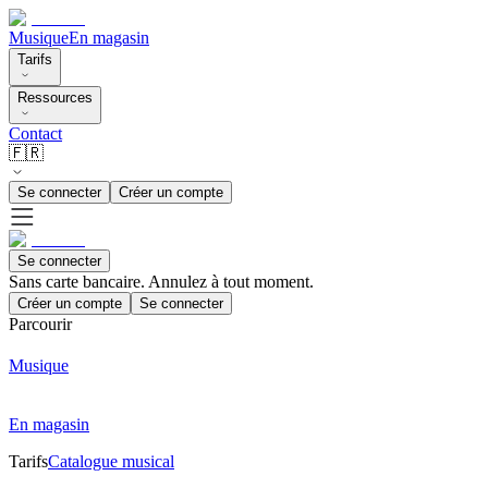
Musique
En magasin
Tarifs
Ressources
Contact
🇫🇷
Se connecter
Créer un compte
Se connecter
Sans carte bancaire. Annulez à tout moment.
Créer un compte
Se connecter
Parcourir
Musique
En magasin
Tarifs
Catalogue musical