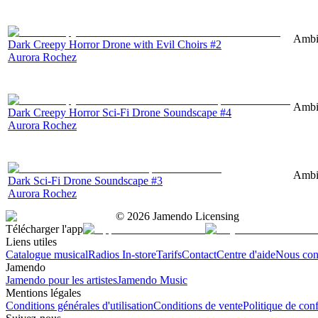
Ambie
Dark Creepy Horror Drone with Evil Choirs #2
Aurora Rochez
Ambie
Dark Creepy Horror Sci-Fi Drone Soundscape #4
Aurora Rochez
Ambie
Dark Sci-Fi Drone Soundscape #3
Aurora Rochez
©
2026
Jamendo Licensing
Télécharger l'app
Liens utiles
Catalogue musical
Radios In-store
Tarifs
Contact
Centre d'aide
Nous con
Jamendo
Jamendo pour les artistes
Jamendo Music
Mentions légales
Conditions générales d'utilisation
Conditions de vente
Politique de conf