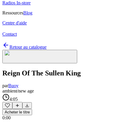
Radios In-store
Ressources
Blog
Centre d'aide
Contact
Retour au catalogue
Reign Of The Sullen King
par
Buoy
ambient/new age
4:05
Acheter le titre
0:00