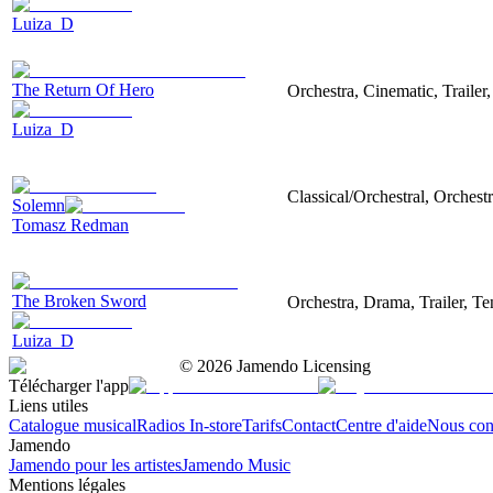
Luiza_D
The Return Of Hero
Orchestra, Cinematic, Trailer
Luiza_D
Classical/Orchestral, Orches
Solemn
Tomasz Redman
The Broken Sword
Orchestra, Drama, Trailer, T
Luiza_D
©
2026
Jamendo Licensing
Télécharger l'app
Liens utiles
Catalogue musical
Radios In-store
Tarifs
Contact
Centre d'aide
Nous con
Jamendo
Jamendo pour les artistes
Jamendo Music
Mentions légales