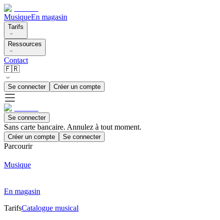
Musique
En magasin
Tarifs
Ressources
Contact
🇫🇷
Se connecter
Créer un compte
Se connecter
Sans carte bancaire. Annulez à tout moment.
Créer un compte
Se connecter
Parcourir
Musique
En magasin
Tarifs
Catalogue musical