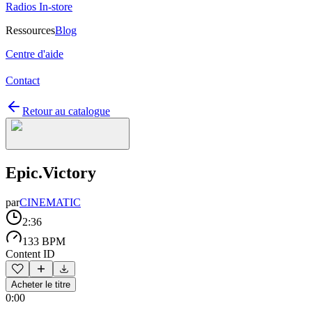
Radios In-store
Ressources
Blog
Centre d'aide
Contact
Retour au catalogue
Epic.Victory
par
CINEMATIC
2:36
133 BPM
Content ID
Acheter le titre
0:00