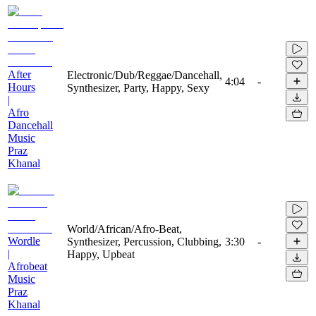
After
Electronic/Dub/Reggae/Dancehall,
4:04
-
Hours
Synthesizer, Party, Happy, Sexy
|
Afro
Dancehall
Music
Praz
Khanal
World/African/Afro-Beat,
Wordle
Synthesizer, Percussion, Clubbing,
3:30
-
|
Happy, Upbeat
Afrobeat
Music
Praz
Khanal