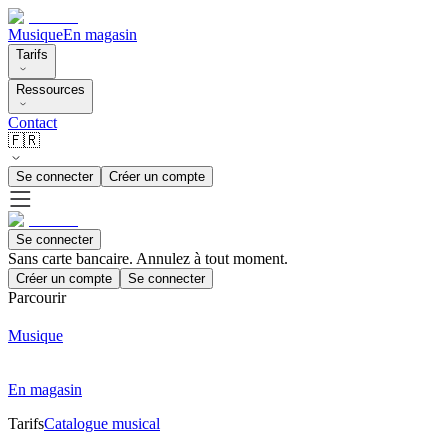
Musique
En magasin
Tarifs
Ressources
Contact
🇫🇷
Se connecter
Créer un compte
Se connecter
Sans carte bancaire. Annulez à tout moment.
Créer un compte
Se connecter
Parcourir
Musique
En magasin
Tarifs
Catalogue musical