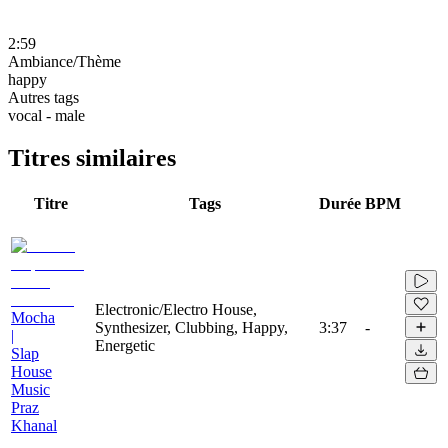
2:59
Ambiance/Thème
happy
Autres tags
vocal - male
Titres similaires
Titre
Tags
Durée
BPM
Electronic/Electro House,
Mocha
Synthesizer, Clubbing, Happy,
3:37
-
|
Energetic
Slap
House
Music
Praz
Khanal