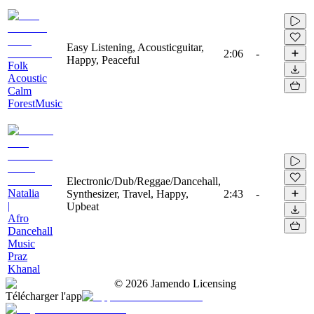
Easy Listening, Acousticguitar,
2:06
-
Happy, Peaceful
Folk
Acoustic
Calm
ForestMusic
Electronic/Dub/Reggae/Dancehall,
Natalia
Synthesizer, Travel, Happy,
2:43
-
|
Upbeat
Afro
Dancehall
Music
Praz
Khanal
©
2026
Jamendo Licensing
Télécharger l'app