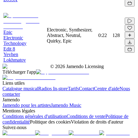
Electronic, Synthesizer,
Epic
Abstract, Neutral,
0:22
128
Electronic
Quirky, Epic
Technology
Edit 8
Yevhen
Lokhmatov
©
2026
Jamendo Licensing
Télécharger l'app
Liens utiles
Catalogue musical
Radios In-store
Tarifs
Contact
Centre d'aide
Nous
contacter
Jamendo
Jamendo pour les artistes
Jamendo Music
Mentions légales
Conditions générales d'utilisation
Conditions de vente
Politique de
confidentialité
Politique des cookies
Violation de droits d'auteur
Suivez-nous