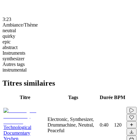
3:23
Ambiance/Thème
neutral
quirky
epic
abstract
Instruments
synthesizer
Autres tags
instrumental
Titres similaires
Titre
Tags
Durée
BPM
Electronic, Synthesizer,
Drummachine, Neutral,
0:40
120
Technological
Peaceful
Documentary
Yevhen