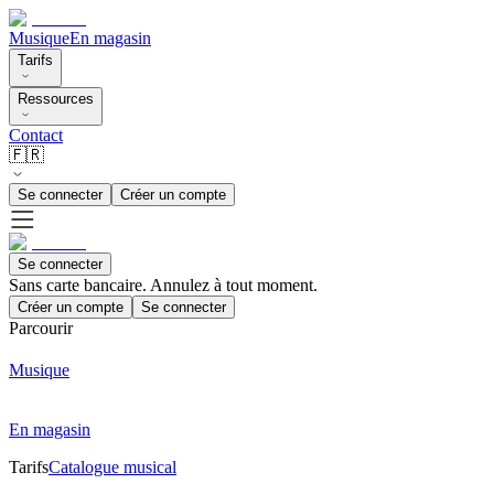
Musique
En magasin
Tarifs
Ressources
Contact
🇫🇷
Se connecter
Créer un compte
Se connecter
Sans carte bancaire. Annulez à tout moment.
Créer un compte
Se connecter
Parcourir
Musique
En magasin
Tarifs
Catalogue musical