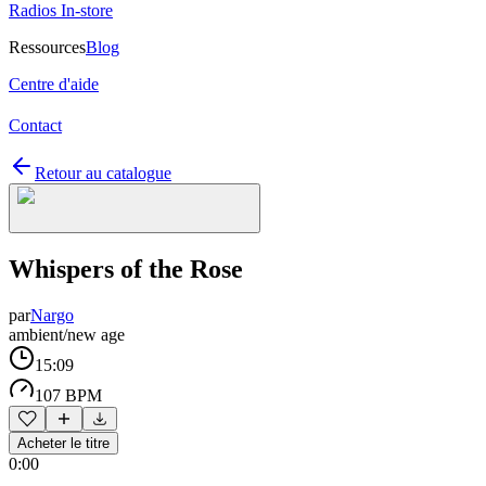
Radios In-store
Ressources
Blog
Centre d'aide
Contact
Retour au catalogue
Whispers of the Rose
par
Nargo
ambient/new age
15:09
107 BPM
Acheter le titre
0:00