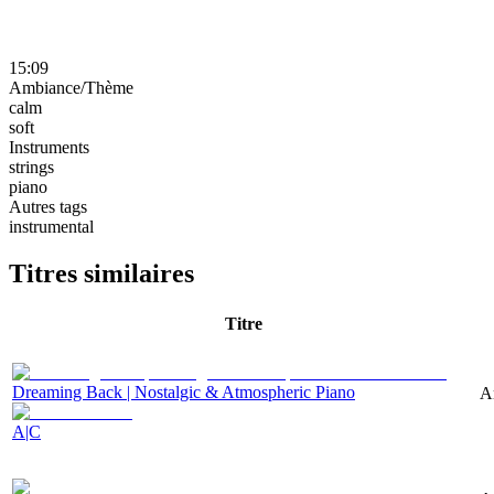
15:09
Ambiance/Thème
calm
soft
Instruments
strings
piano
Autres tags
instrumental
Titres similaires
Titre
Dreaming Back | Nostalgic & Atmospheric Piano
A
A|C