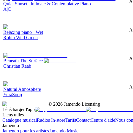
A
Quiet Sunset | Intimate & Contemplative Piano
A|C
A
Relaxing piano - Wet
Robin Wild Green
A
Beneath The Surface
Christian Raab
A
Natural Atmosphere
YuraSoop
©
2026
Jamendo Licensing
Télécharger l'app
Liens utiles
Catalogue musical
Radios In-store
Tarifs
Contact
Centre d'aide
Nous con
Jamendo
Jamendo pour les artistes
Jamendo Music