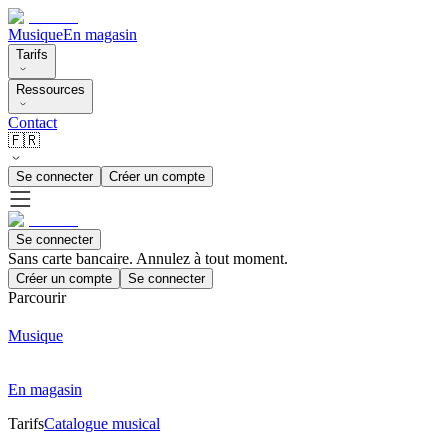
Musique
En magasin
Tarifs
Ressources
Contact
🇫🇷
Se connecter
Créer un compte
Se connecter
Sans carte bancaire. Annulez à tout moment.
Créer un compte
Se connecter
Parcourir
Musique
En magasin
Tarifs
Catalogue musical