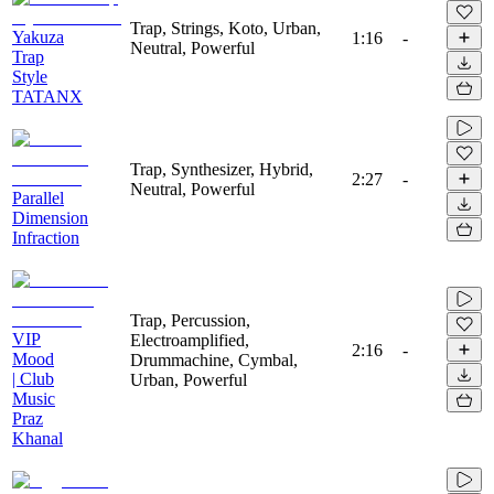
Trap, Strings, Koto, Urban,
Yakuza
1:16
-
Neutral, Powerful
Trap
Style
TATANX
Trap, Synthesizer, Hybrid,
2:27
-
Neutral, Powerful
Parallel
Dimension
Infraction
Trap, Percussion,
VIP
Electroamplified,
2:16
-
Mood
Drummachine, Cymbal,
| Club
Urban, Powerful
Music
Praz
Khanal