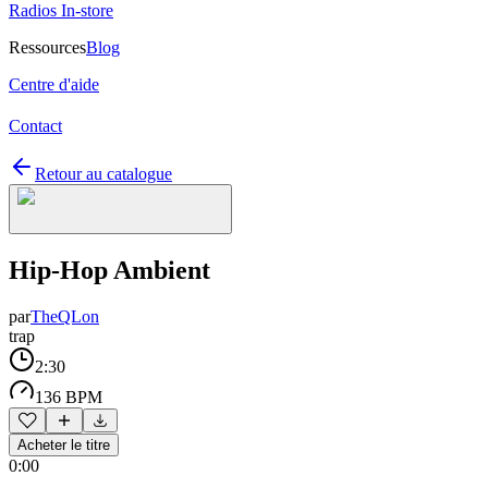
Radios In-store
Ressources
Blog
Centre d'aide
Contact
Retour au catalogue
Hip-Hop Ambient
par
TheQLon
trap
2:30
136 BPM
Acheter le titre
0:00