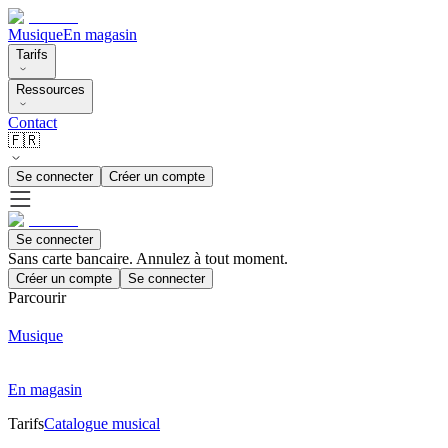
Musique
En magasin
Tarifs
Ressources
Contact
🇫🇷
Se connecter
Créer un compte
Se connecter
Sans carte bancaire. Annulez à tout moment.
Créer un compte
Se connecter
Parcourir
Musique
En magasin
Tarifs
Catalogue musical