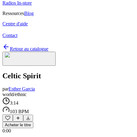
Radios In-store
Ressources
Blog
Centre d'aide
Contact
Retour au catalogue
Celtic Spirit
par
Esther Garcia
world/ethnic
3:14
103 BPM
Acheter le titre
0:00