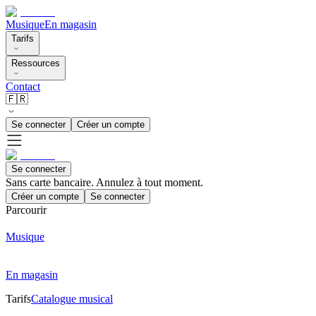
Musique
En magasin
Tarifs
Ressources
Contact
🇫🇷
Se connecter
Créer un compte
Se connecter
Sans carte bancaire. Annulez à tout moment.
Créer un compte
Se connecter
Parcourir
Musique
En magasin
Tarifs
Catalogue musical