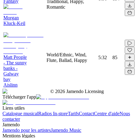
Fantasy
Traditional, Happy,
Romantic
Morgan
Kluck-Keil
World/Ethnic, Wind,
Matt People
5:32
85
Flute, Ballad, Happy
- The sunny
banks -
Galway
bay
Aislinn
©
2026
Jamendo Licensing
Télécharger l'app
Liens utiles
Catalogue musical
Radios In-store
Tarifs
Contact
Centre d'aide
Nous
contacter
Jamendo
Jamendo pour les artistes
Jamendo Music
Mentions légales