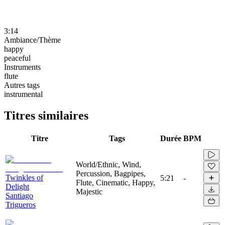
3:14
Ambiance/Thème
happy
peaceful
Instruments
flute
Autres tags
instrumental
Titres similaires
Titre
Tags
Durée
BPM
World/Ethnic, Wind,
Percussion, Bagpipes,
Twinkles of
5:21
-
Flute, Cinematic, Happy,
Delight
Majestic
Santiago
Trigueros