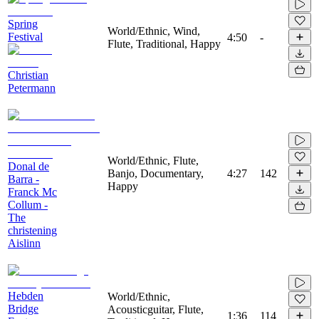
Spring
World/Ethnic, Wind,
Festival
4:50
-
Flute, Traditional, Happy
Christian
Petermann
World/Ethnic, Flute,
Donal de
Banjo, Documentary,
4:27
142
Barra -
Happy
Franck Mc
Collum -
The
christening
Aislinn
Hebden
World/Ethnic,
Bridge
Acousticguitar, Flute,
1:36
114