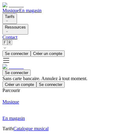
Musique
En magasin
Tarifs
Ressources
Contact
🇫🇷
Se connecter
Créer un compte
Se connecter
Sans carte bancaire. Annulez à tout moment.
Créer un compte
Se connecter
Parcourir
Musique
En magasin
Tarifs
Catalogue musical