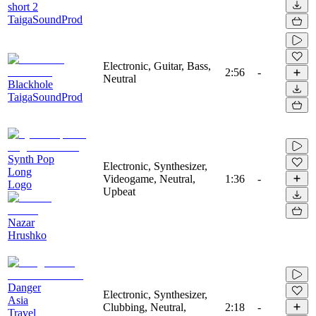
short 2
TaigaSoundProd
Electronic, Guitar, Bass,
2:56
-
Neutral
Blackhole
TaigaSoundProd
Synth Pop
Electronic, Synthesizer,
Long
Videogame, Neutral,
1:36
-
Logo
Upbeat
Nazar
Hrushko
Danger
Electronic, Synthesizer,
Asia
Clubbing, Neutral,
2:18
-
Travel