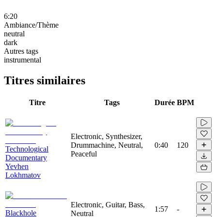
6:20
Ambiance/Thème
neutral
dark
Autres tags
instrumental
Titres similaires
Titre
Tags
Durée
BPM
Electronic, Synthesizer,
Drummachine, Neutral,
0:40
120
Technological
Peaceful
Documentary
Yevhen
Lokhmatov
Electronic, Guitar, Bass,
1:57
-
Blackhole
Neutral