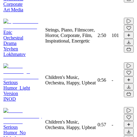
Corporate
Art Media
Strings, Piano, Filmscore,
Epic
Horror, Corporate, Film,
2:50
101
Orchestral
Inspirational, Energetic
Drama
Yevhen
Lokhmatov
Children's Music,
0:56
-
Serious
Orchestra, Happy, Upbeat
Humor_Light
Version
INOD
Children's Music,
0:57
-
Serious
Orchestra, Happy, Upbeat
Humor_No