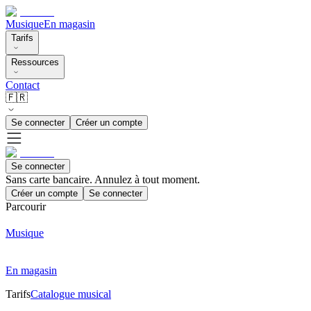
Musique
En magasin
Tarifs
Ressources
Contact
🇫🇷
Se connecter
Créer un compte
Se connecter
Sans carte bancaire. Annulez à tout moment.
Créer un compte
Se connecter
Parcourir
Musique
En magasin
Tarifs
Catalogue musical