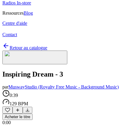
Radios In-store
Ressources
Blog
Centre d'aide
Contact
Retour au catalogue
Inspiring Dream - 3
par
MuswayStudio (Royalty Free Music - Background Music)
0:39
129 BPM
Acheter le titre
0:00