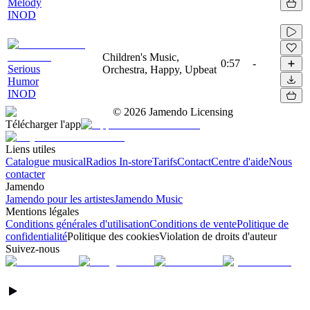
Melody
INOD
Children's Music,
0:57
-
Serious
Orchestra, Happy, Upbeat
Humor
INOD
©
2026
Jamendo Licensing
Télécharger l'app
Liens utiles
Catalogue musical
Radios In-store
Tarifs
Contact
Centre d'aide
Nous
contacter
Jamendo
Jamendo pour les artistes
Jamendo Music
Mentions légales
Conditions générales d'utilisation
Conditions de vente
Politique de
confidentialité
Politique des cookies
Violation de droits d'auteur
Suivez-nous