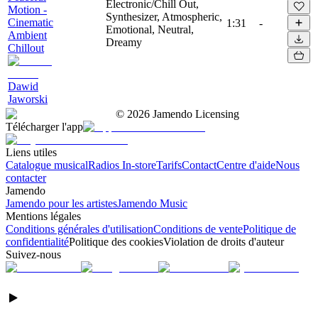
Electronic/Chill Out,
Motion -
Synthesizer, Atmospheric,
Cinematic
1:31
-
Emotional, Neutral,
Ambient
Dreamy
Chillout
Dawid
Jaworski
©
2026
Jamendo Licensing
Télécharger l'app
Liens utiles
Catalogue musical
Radios In-store
Tarifs
Contact
Centre d'aide
Nous
contacter
Jamendo
Jamendo pour les artistes
Jamendo Music
Mentions légales
Conditions générales d'utilisation
Conditions de vente
Politique de
confidentialité
Politique des cookies
Violation de droits d'auteur
Suivez-nous