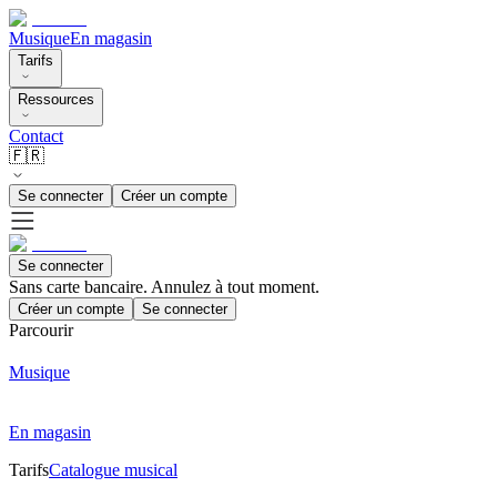
Musique
En magasin
Tarifs
Ressources
Contact
🇫🇷
Se connecter
Créer un compte
Se connecter
Sans carte bancaire. Annulez à tout moment.
Créer un compte
Se connecter
Parcourir
Musique
En magasin
Tarifs
Catalogue musical