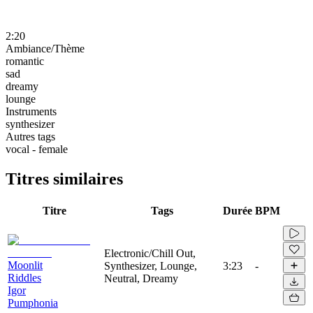
2:20
Ambiance/Thème
romantic
sad
dreamy
lounge
Instruments
synthesizer
Autres tags
vocal - female
Titres similaires
Titre
Tags
Durée
BPM
Electronic/Chill Out,
Moonlit
Synthesizer, Lounge,
3:23
-
Riddles
Neutral, Dreamy
Igor
Pumphonia