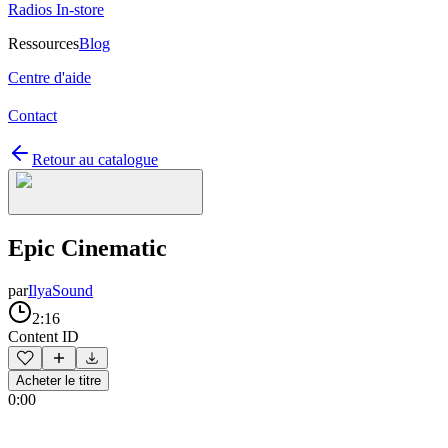
Radios In-store
Ressources
Blog
Centre d'aide
Contact
Retour au catalogue
Epic Cinematic
par
IlyaSound
2:16
Content ID
Acheter le titre
0:00