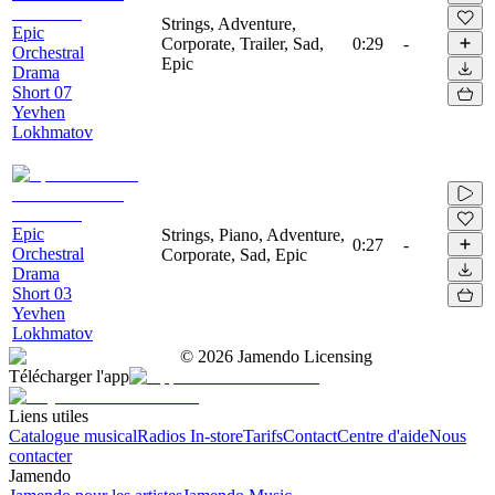
Strings, Adventure,
Epic
Corporate, Trailer, Sad,
0:29
-
Orchestral
Epic
Drama
Short 07
Yevhen
Lokhmatov
Epic
Strings, Piano, Adventure,
0:27
-
Orchestral
Corporate, Sad, Epic
Drama
Short 03
Yevhen
Lokhmatov
©
2026
Jamendo Licensing
Télécharger l'app
Liens utiles
Catalogue musical
Radios In-store
Tarifs
Contact
Centre d'aide
Nous
contacter
Jamendo