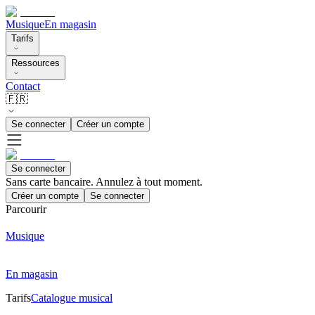
Musique
En magasin
Tarifs
Ressources
Contact
🇫🇷
Se connecter
Créer un compte
Se connecter
Sans carte bancaire. Annulez à tout moment.
Créer un compte
Se connecter
Parcourir
Musique
En magasin
Tarifs
Catalogue musical