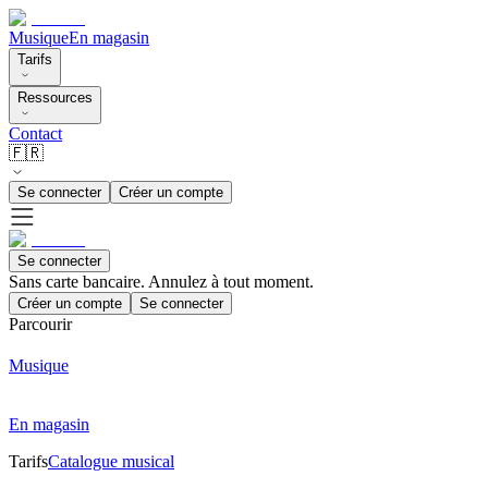
Musique
En magasin
Tarifs
Ressources
Contact
🇫🇷
Se connecter
Créer un compte
Se connecter
Sans carte bancaire. Annulez à tout moment.
Créer un compte
Se connecter
Parcourir
Musique
En magasin
Tarifs
Catalogue musical