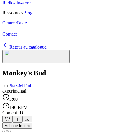
Radios In-store
Ressources
Blog
Centre d'aide
Contact
Retour au catalogue
Monkey's Bud
par
Phaz-M Dub
experimental
3:00
146 BPM
Content ID
Acheter le titre
0:00