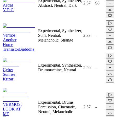
Experimental, Synthesizer,
2:57
98
Astral
Abstract, Neutral, Dark
V.D.G
Experimental, Synthesizer,
Vermos:
Scifi, Neutral,
2:33
-
Another
Melancholic, Strange
Home
TransistorBudddha
Experimental, Synthesizer,
5:56
-
Cyber
Drummachine, Neutral
Sunrise
Krizar
Experimental, Drums,
VERMOS:
Percussion, Cinematic,
2:57
-
LOOK AT
Neutral, Melancholic
ME