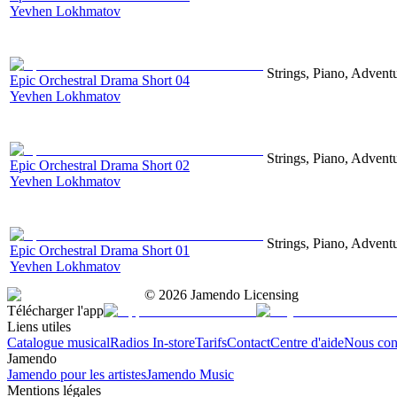
Yevhen Lokhmatov
Strings, Piano, Advent
Epic Orchestral Drama Short 04
Yevhen Lokhmatov
Strings, Piano, Advent
Epic Orchestral Drama Short 02
Yevhen Lokhmatov
Strings, Piano, Advent
Epic Orchestral Drama Short 01
Yevhen Lokhmatov
©
2026
Jamendo Licensing
Télécharger l'app
Liens utiles
Catalogue musical
Radios In-store
Tarifs
Contact
Centre d'aide
Nous con
Jamendo
Jamendo pour les artistes
Jamendo Music
Mentions légales