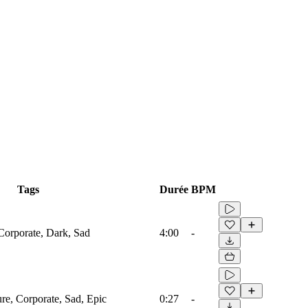
Tags
Durée
BPM
 Corporate, Dark, Sad
4:00
-
ure, Corporate, Sad, Epic
0:27
-