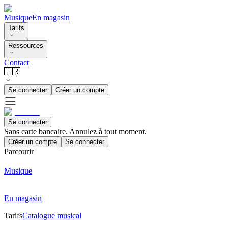
Musique
En magasin
Tarifs
Ressources
Contact
🇫🇷
Se connecter
Créer un compte
Se connecter
Sans carte bancaire. Annulez à tout moment.
Créer un compte
Se connecter
Parcourir
Musique
En magasin
Tarifs
Catalogue musical