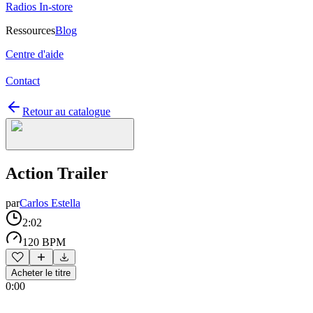
Radios In-store
Ressources
Blog
Centre d'aide
Contact
Retour au catalogue
Action Trailer
par
Carlos Estella
2:02
120 BPM
Acheter le titre
0:00