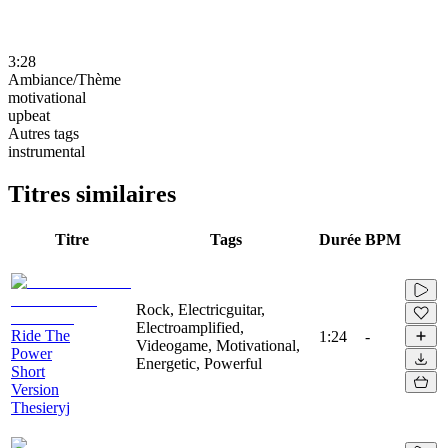
3:28
Ambiance/Thème
motivational
upbeat
Autres tags
instrumental
Titres similaires
Titre
Tags
Durée
BPM
Rock, Electricguitar,
Electroamplified,
Ride The
1:24
-
Videogame, Motivational,
Power
Energetic, Powerful
Short
Version
Thesieryj