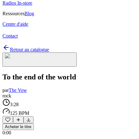
Radios In-store
Ressources
Blog
Centre d'aide
Contact
Retour au catalogue
To the end of the world
par
The Vow
rock
3:28
125 BPM
Acheter le titre
0:00