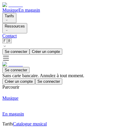
Musique
En magasin
Tarifs
Ressources
Contact
🇫🇷
Se connecter
Créer un compte
Se connecter
Sans carte bancaire. Annulez à tout moment.
Créer un compte
Se connecter
Parcourir
Musique
En magasin
Tarifs
Catalogue musical