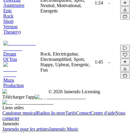
Electroamplified, Sport,
1:24
-
Aggressive
Neutral, Motivational,
Epic
Energetic
Rock
Short
Version
Thesieryj
Dream
Rock, Electricguitar,
Of You
Electroamplified, Sport,
1:45
-
Happy, Upbeat, Energetic,
Fun
Muza
Production
©
2026
Jamendo Licensing
Télécharger l'app
Liens utiles
Catalogue musical
Radios In-store
Tarifs
Contact
Centre d'aide
Nous
contacter
Jamendo
Jamendo pour les artistes
Jamendo Music