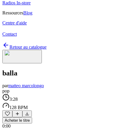
Radios In-store
Ressources
Blog
Centre d'aide
Contact
Retour au catalogue
balla
par
matteo marcolongo
pop
3:28
128 BPM
Acheter le titre
0:00