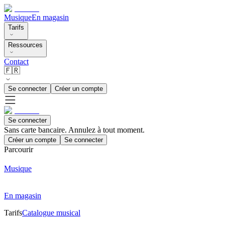
Musique
En magasin
Tarifs
Ressources
Contact
🇫🇷
Se connecter
Créer un compte
Se connecter
Sans carte bancaire. Annulez à tout moment.
Créer un compte
Se connecter
Parcourir
Musique
En magasin
Tarifs
Catalogue musical