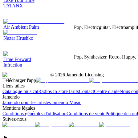
Take Your Time
TATANX
Air Ambient Palm
Pop, Electricguitar, Electroamplif
Nazar Hrushko
Pop, Synthesizer, Retro, Happy, 
Time Forward
Infraction
©
2026
Jamendo Licensing
Télécharger l'app
Liens utiles
Catalogue musical
Radios In-store
Tarifs
Contact
Centre d'aide
Nous con
Jamendo
Jamendo pour les artistes
Jamendo Music
Mentions légales
Conditions générales d'utilisation
Conditions de vente
Politique de conf
Suivez-nous