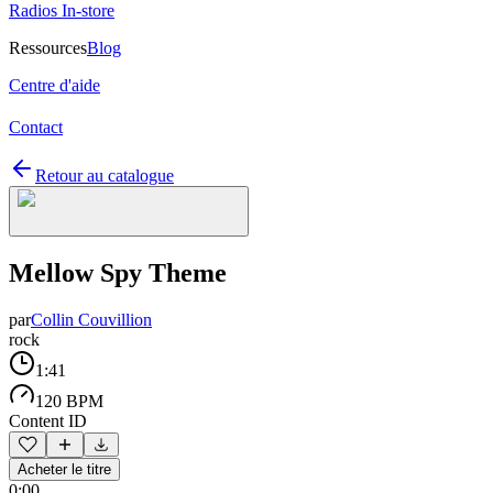
Radios In-store
Ressources
Blog
Centre d'aide
Contact
Retour au catalogue
Mellow Spy Theme
par
Collin Couvillion
rock
1:41
120 BPM
Content ID
Acheter le titre
0:00