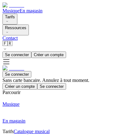
Musique
En magasin
Tarifs
Ressources
Contact
🇫🇷
Se connecter
Créer un compte
Se connecter
Sans carte bancaire. Annulez à tout moment.
Créer un compte
Se connecter
Parcourir
Musique
En magasin
Tarifs
Catalogue musical