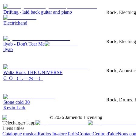
Drifting - laid back guitar and piano
Rock, Electric
Electrichand
Rock, Electricg
ilyab - Don't Tear Me
ilyab
Rock, Acousticg
Waltz Rock THE UNIVERSE
C_O （しーおー）
Rock, Drums, B
Stone cold 30
Kevin Lark
©
2026
Jamendo Licensing
Télécharger l'app
Liens utiles
Catalogue musical
Radios In-store
Tarifs
Contact
Centre d'aide
Nous con