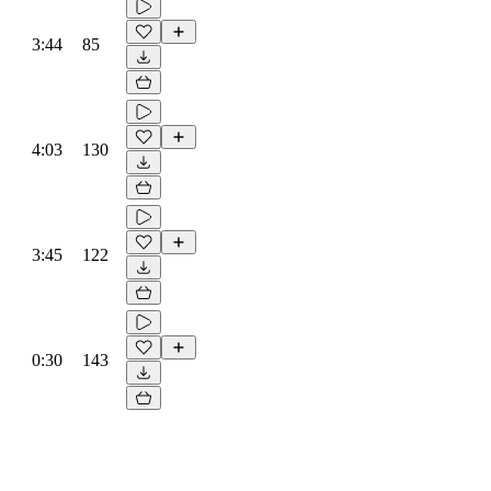
3:44
85
4:03
130
3:45
122
0:30
143