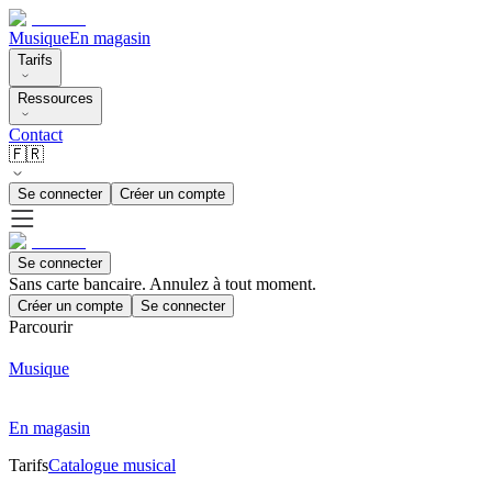
Musique
En magasin
Tarifs
Ressources
Contact
🇫🇷
Se connecter
Créer un compte
Se connecter
Sans carte bancaire. Annulez à tout moment.
Créer un compte
Se connecter
Parcourir
Musique
En magasin
Tarifs
Catalogue musical