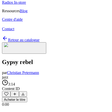
Radios In-store
Ressources
Blog
Centre d'aide
Contact
Retour au catalogue
Gypsy rebel
par
Christian Petermann
jazz
3:14
Content ID
Acheter le titre
0:00