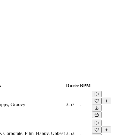
s
Durée
BPM
Happy, Groovy
3:57
-
re, Corporate, Film, Happy, Upbeat
3:53
-