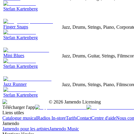
Stefan Kartenberg
Finger Snaps
Jazz, Drums, Strings, Piano, Corporat
Stefan Kartenberg
Mini Blues
Jazz, Drums, Guitar, Strings, Filmsco
Stefan Kartenberg
Jazz Runner
Jazz, Drums, Strings, Piano, Filmsco
Stefan Kartenberg
©
2026
Jamendo Licensing
Télécharger l'app
Liens utiles
Catalogue musical
Radios In-store
Tarifs
Contact
Centre d'aide
Nous con
Jamendo
Jamendo pour les artistes
Jamendo Music