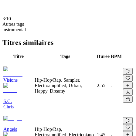
3:10
Autres tags
instrumental
Titres similaires
Titre
Tags
Durée
BPM
Visions
Hip-Hop/Rap, Sampler,
Electroamplified, Urban,
2:55
-
Happy, Dreamy
S.C.
Chris
Angels
Hip-Hop/Rap,
Electroamplified, Electricpiano,
1:45
-