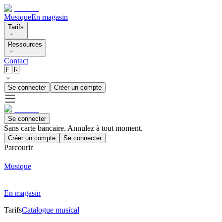
Musique
En magasin
Tarifs
Ressources
Contact
🇫🇷
Se connecter
Créer un compte
Se connecter
Sans carte bancaire. Annulez à tout moment.
Créer un compte
Se connecter
Parcourir
Musique
En magasin
Tarifs
Catalogue musical