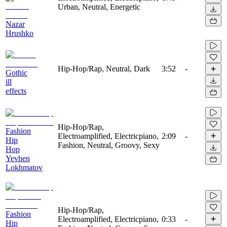
Urban, Neutral, Energetic
Nazar
Hrushko
Hip-Hop/Rap, Neutral, Dark
3:52
-
Gothic
ill
effects
Hip-Hop/Rap,
Fashion
Electroamplified, Electricpiano,
2:09
-
Hip
Fashion, Neutral, Groovy, Sexy
Hop
Yevhen
Lokhmatov
Hip-Hop/Rap,
Fashion
Electroamplified, Electricpiano,
0:33
-
Hip