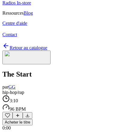
Radios In-store
Ressources
Blog
Centre d'aide
Contact
Retour au catalogue
The Start
par
GG
hip-hop/rap
3:10
96 BPM
Acheter le titre
0:00