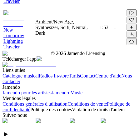
Traveler
Ambient/New Age,
Synthesizer, Scifi, Neutral,
1:53
-
New
Dark
Tomorrow
Lightning
Traveler
©
2026
Jamendo Licensing
Télécharger l'app
Liens utiles
Catalogue musical
Radios In-store
Tarifs
Contact
Centre d'aide
Nous
contacter
Jamendo
Jamendo pour les artistes
Jamendo Music
Mentions légales
Conditions générales d'utilisation
Conditions de vente
Politique de
confidentialité
Politique des cookies
Violation de droits d'auteur
Suivez-nous