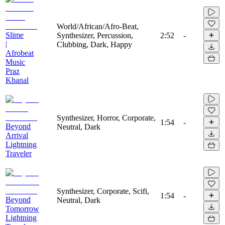
World/African/Afro-Beat,
Slime
Synthesizer, Percussion,
2:52
-
|
Clubbing, Dark, Happy
Afrobeat
Music
Praz
Khanal
Synthesizer, Horror, Corporate,
1:54
-
Beyond
Neutral, Dark
Arrival
Lightning
Traveler
Synthesizer, Corporate, Scifi,
1:54
-
Beyond
Neutral, Dark
Tomorrow
Lightning