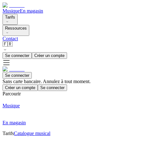
Musique
En magasin
Tarifs
Ressources
Contact
🇫🇷
Se connecter
Créer un compte
Se connecter
Sans carte bancaire. Annulez à tout moment.
Créer un compte
Se connecter
Parcourir
Musique
En magasin
Tarifs
Catalogue musical