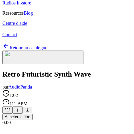
Radios In-store
Ressources
Blog
Centre d'aide
Contact
Retour au catalogue
Retro Futuristic Synth Wave
par
AudioPanda
1:02
111 BPM
Acheter le titre
0:00