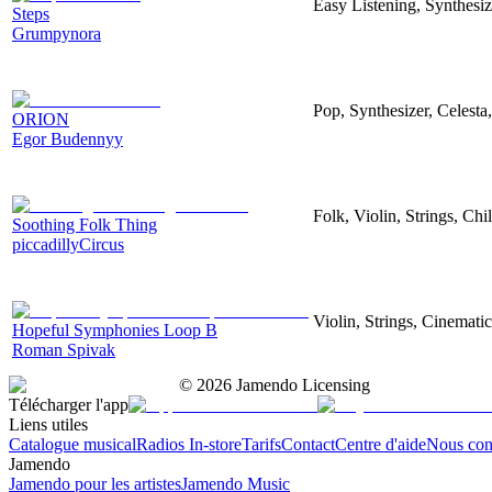
Easy Listening, Synthesiz
Steps
Grumpynora
Pop, Synthesizer, Celest
ORION
Egor Budennyy
Folk, Violin, Strings, Ch
Soothing Folk Thing
piccadillyCircus
Violin, Strings, Cinemat
Hopeful Symphonies Loop B
Roman Spivak
©
2026
Jamendo Licensing
Télécharger l'app
Liens utiles
Catalogue musical
Radios In-store
Tarifs
Contact
Centre d'aide
Nous con
Jamendo
Jamendo pour les artistes
Jamendo Music