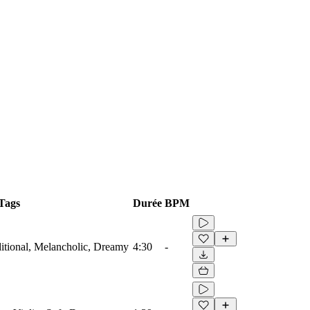
Tags
Durée
BPM
aditional, Melancholic, Dreamy
4:30
-