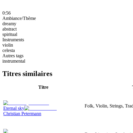
0:56
Ambiance/Thème
dreamy
abstract
spiritual
Instruments
violin
celesta
Autres tags
instrumental
Titres similaires
Titre
Folk, Violin, Strings, Tr
Eternal sky
Christian Petermann