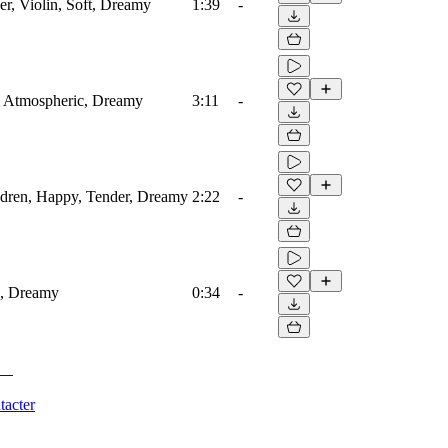
er, Violin, Soft, Dreamy
1:39
-
a, Atmospheric, Dreamy
3:11
-
ildren, Happy, Tender, Dreamy
2:22
-
ic, Dreamy
0:34
-
tacter