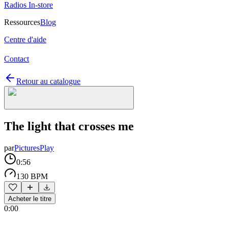
Radios In-store
Ressources
Blog
Centre d'aide
Contact
Retour au catalogue
The light that crosses me
par
PicturesPlay
0:56
130 BPM
Acheter le titre
0:00