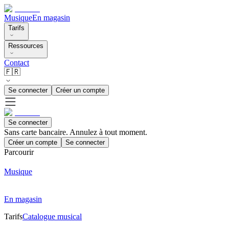
Musique
En magasin
Tarifs
Ressources
Contact
🇫🇷
Se connecter
Créer un compte
Se connecter
Sans carte bancaire. Annulez à tout moment.
Créer un compte
Se connecter
Parcourir
Musique
En magasin
Tarifs
Catalogue musical