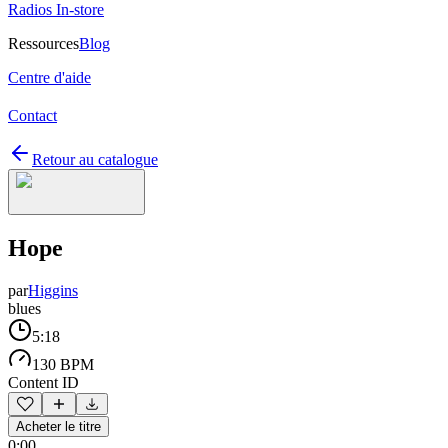
Radios In-store
Ressources
Blog
Centre d'aide
Contact
Retour au catalogue
Hope
par
Higgins
blues
5:18
130 BPM
Content ID
Acheter le titre
0:00