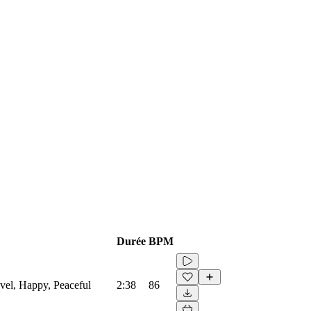
Durée
BPM
avel, Happy, Peaceful
2:38
86