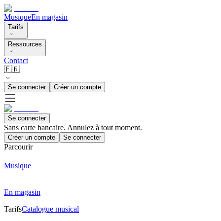
Musique
En magasin
Tarifs
Ressources
Contact
🇫🇷
Se connecter
Créer un compte
Se connecter
Sans carte bancaire. Annulez à tout moment.
Créer un compte
Se connecter
Parcourir
Musique
En magasin
Tarifs
Catalogue musical