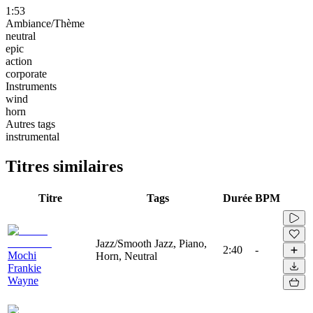
1:53
Ambiance/Thème
neutral
epic
action
corporate
Instruments
wind
horn
Autres tags
instrumental
Titres similaires
Titre
Tags
Durée
BPM
Jazz/Smooth Jazz, Piano,
2:40
-
Mochi
Horn, Neutral
Frankie
Wayne