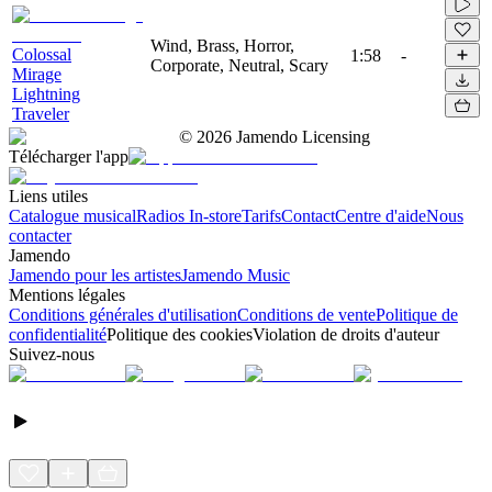
Wind, Brass, Horror,
Colossal
1:58
-
Corporate, Neutral, Scary
Mirage
Lightning
Traveler
©
2026
Jamendo Licensing
Télécharger l'app
Liens utiles
Catalogue musical
Radios In-store
Tarifs
Contact
Centre d'aide
Nous
contacter
Jamendo
Jamendo pour les artistes
Jamendo Music
Mentions légales
Conditions générales d'utilisation
Conditions de vente
Politique de
confidentialité
Politique des cookies
Violation de droits d'auteur
Suivez-nous