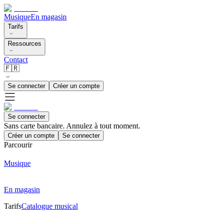
Musique
En magasin
Tarifs
Ressources
Contact
🇫🇷
Se connecter
Créer un compte
Se connecter
Sans carte bancaire. Annulez à tout moment.
Créer un compte
Se connecter
Parcourir
Musique
En magasin
Tarifs
Catalogue musical