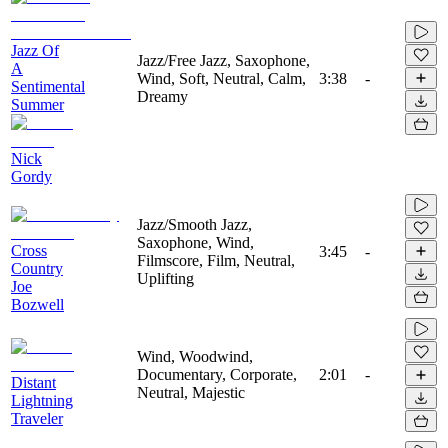
Jazz Of
Jazz/Free Jazz, Saxophone,
A
Wind, Soft, Neutral, Calm,
3:38
-
Sentimental
Dreamy
Summer
Nick
Gordy
Jazz/Smooth Jazz,
Saxophone, Wind,
Cross
3:45
-
Filmscore, Film, Neutral,
Country
Uplifting
Joe
Bozwell
Wind, Woodwind,
Documentary, Corporate,
2:01
-
Distant
Neutral, Majestic
Lightning
Traveler