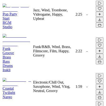
Jazz, Wind, Trombone,
Pop Party
Videogame, Happy,
2:25
-
Start
Upbeat
BGM
Studio
Funk/R&B, Wind, Brass,
Funk
Filmscore, Film, Happy,
2:22
-
Groove
Groovy
Brass
Bass
Drums
Irakli
Electronic/Chill Out,
Saxophone, Wind, Vlog,
1:59
-
Coastal
Neutral, Groovy
Twilight
Nargo