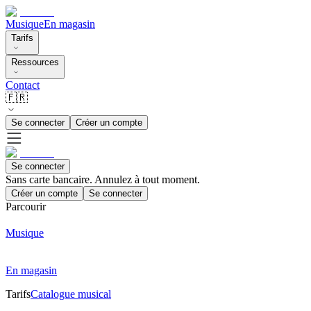
Musique
En magasin
Tarifs
Ressources
Contact
🇫🇷
Se connecter
Créer un compte
Se connecter
Sans carte bancaire. Annulez à tout moment.
Créer un compte
Se connecter
Parcourir
Musique
En magasin
Tarifs
Catalogue musical