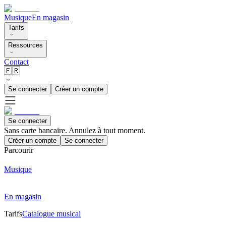
Musique
En magasin
Tarifs
Ressources
Contact
🇫🇷
Se connecter
Créer un compte
Se connecter
Sans carte bancaire. Annulez à tout moment.
Créer un compte
Se connecter
Parcourir
Musique
En magasin
Tarifs
Catalogue musical