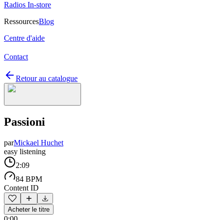
Radios In-store
Ressources
Blog
Centre d'aide
Contact
Retour au catalogue
Passioni
par
Mickael Huchet
easy listening
2:09
84 BPM
Content ID
Acheter le titre
0:00