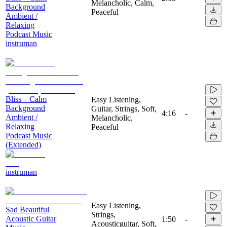
Melancholic, Calm,
Background
Peaceful
Ambient /
Relaxing
Podcast Music
instruman
Bliss – Calm
Easy Listening,
Background
Guitar, Strings, Soft,
4:16
-
Ambient /
Melancholic,
Relaxing
Peaceful
Podcast Music
(Extended)
instruman
Easy Listening,
Sad Beautiful
Strings,
Acoustic Guitar
1:50
-
Acousticguitar, Soft,