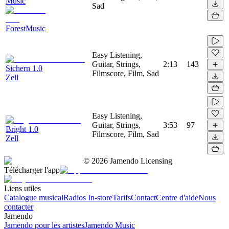
Music
Sad
ForestMusic
Easy Listening,
Guitar, Strings,
2:13
143
Sichern 1.0
Filmscore, Film, Sad
Zell
Easy Listening,
Guitar, Strings,
3:53
97
Bright 1.0
Filmscore, Film, Sad
Zell
©
2026
Jamendo Licensing
Télécharger l'app
Liens utiles
Catalogue musical
Radios In-store
Tarifs
Contact
Centre d'aide
Nous
contacter
Jamendo
Jamendo pour les artistes
Jamendo Music