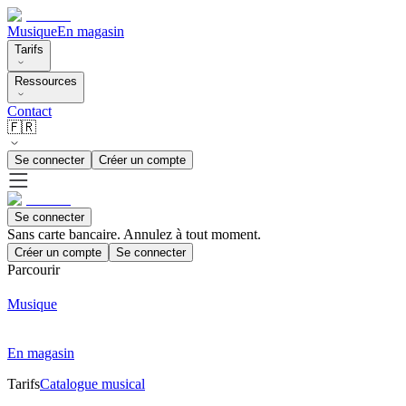
Musique
En magasin
Tarifs
Ressources
Contact
🇫🇷
Se connecter
Créer un compte
Se connecter
Sans carte bancaire. Annulez à tout moment.
Créer un compte
Se connecter
Parcourir
Musique
En magasin
Tarifs
Catalogue musical