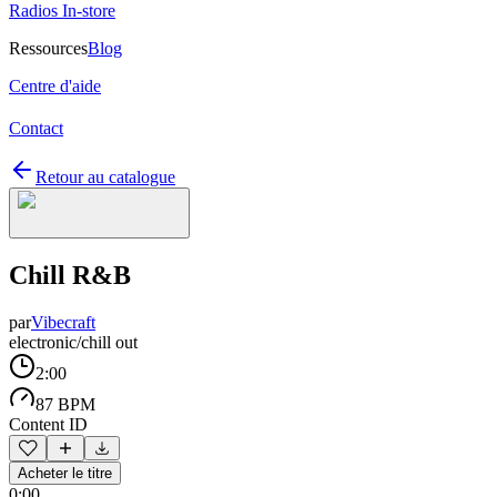
Radios In-store
Ressources
Blog
Centre d'aide
Contact
Retour au catalogue
Chill R&B
par
Vibecraft
electronic/chill out
2:00
87 BPM
Content ID
Acheter le titre
0:00