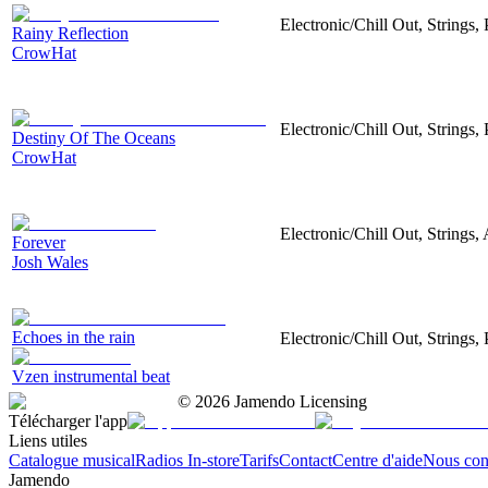
Electronic/Chill Out, Strings,
Rainy Reflection
CrowHat
Electronic/Chill Out, Strings,
Destiny Of The Oceans
CrowHat
Electronic/Chill Out, Strings,
Forever
Josh Wales
Echoes in the rain
Electronic/Chill Out, Strings,
Vzen instrumental beat
©
2026
Jamendo Licensing
Télécharger l'app
Liens utiles
Catalogue musical
Radios In-store
Tarifs
Contact
Centre d'aide
Nous con
Jamendo