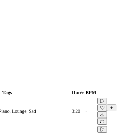
Tags
Durée
BPM
, Piano, Lounge, Sad
3:20
-